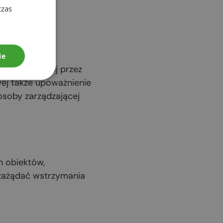
podejrzenie
czas
ie
 upoważnionej przez
wej także upoważnienie
osoby zarządzającej
h obiektów,
 zażądać wstrzymania