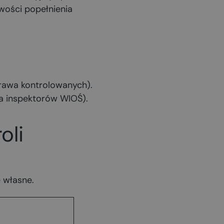
iwości popełnienia
prawa kontrolowanych).
ia inspektorów WIOŚ).
oli
 własne.