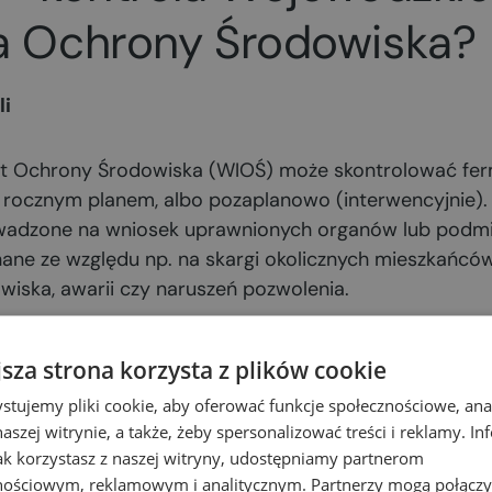
a Ochrony Środowiska?
li
t Ochrony Środowiska (WIOŚ) może skontrolować fer
e rocznym planem, albo pozaplanowo (interwencyjnie)
wadzone na wniosek uprawnionych organów lub podmi
ane ze względu np. na skargi okolicznych mieszkańcó
wiska, awarii czy naruszeń pozwolenia.
zamiarze wszczęcia kontroli lub kontrola bez zapo
jsza strona korzysta z plików cookie
planowej właściciel gospodarstwa zwykle otrzymuje z
stujemy pliki cookie, aby oferować funkcje społecznościowe, an
aszej witrynie, a także, żeby spersonalizować treści i reklamy. In
ntroli z co najmniej 7-dniowym wyprzedzeniem. WIOŚ
jak korzystasz z naszej witryny, udostępniamy partnerom
2
30 dni od dnia doręczenia zawiadomienia
. Kontrolę p
nościowym, reklamowym i analitycznym. Partnerzy mogą połączy