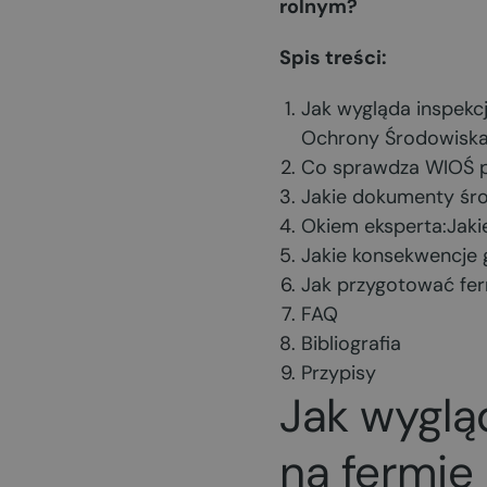
rolnym?
Spis treści:
Jak wygląda inspekc
Ochrony Środowisk
Co sprawdza WIOŚ p
Jakie dokumenty śro
Okiem eksperta:Jaki
Jakie konsekwencje 
Jak przygotować fer
FAQ
Bibliografia
Przypisy
Jak wyglą
na fermie