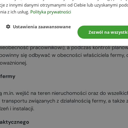
ześniejszego zawiadomienia, zwłaszcza gdy zachodzi 
cje z innymi danymi otrzymanymi od Ciebie lub uzyskanymi pod
wiska.
nia z ich usług.
Polityka prywatności
nności
Ustawienia zaawansowane
Zezwól na wszystk
 legitymację służbową właścicielowi gospodarstwa lub
nieobecność pracownikowi), a podczas kontroli plano
 powinny się odbywać w obecności właściciela fermy, 
oważnionej.
 fermy
m.in. wejść na teren nieruchomości oraz do wszelkic
transportu związanych z działalnością fermy, a także
eń i instalacji.
faktycznego