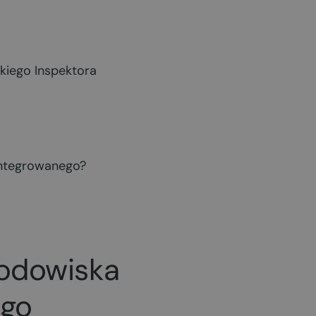
kiego Inspektora
integrowanego?
rodowiska
ego