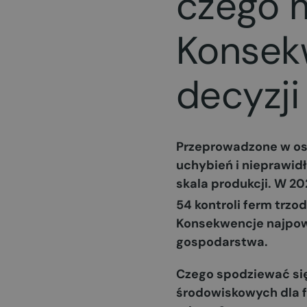
czego 
Konsek
decyzji
Przeprowadzone w ost
uchybień i nieprawidł
skala produkcji. W 202
54 kontroli ferm trz
Konsekwencje najpow
gospodarstwa.
Czego spodziewać się 
środowiskowych dla f