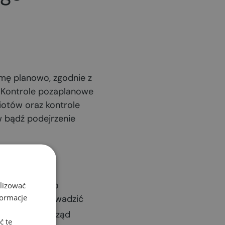
mę planowo, zgodnie z
. Kontrole pozaplanowe
otów oraz kontrole
w bądź podejrzenie
wiedzi
awiadomienie o
alizować
formacje
 może przeprowadzić
ozaplanową urząd
ć te