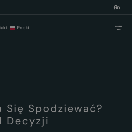
takt
Polski
a Się Spodziewać?
 Decyzji