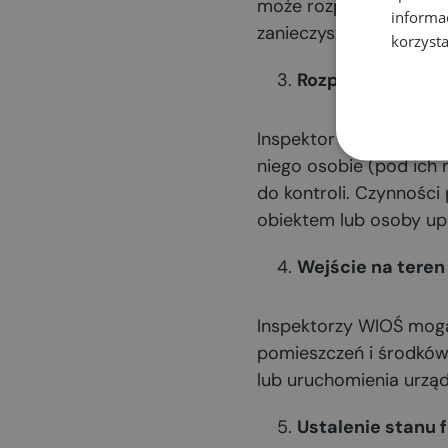
może rozpocząć bez wc
informa
zanieczyszczenia środo
korzysta
Rozpoczęcie czy
Inspektor musi okazać
niego osobie (pod ich 
do kontroli. Czynności
obiektem lub osoby up
Wejście na teren
Inspektorzy WIOŚ mogą 
pomieszczeń i środków 
lub uruchomienia urządz
Ustalenie stanu 