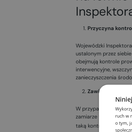
Inspektor
Przyczyna kontro
Wojewódzki Inspektora
ustalonym przez siebi
obejmują kontrole pro
interwencyjne, wszczyn
zanieczyszczenia środo
Zawiadomienie o 
Ninie
W przypadku kontroli 
Wykorzy
ruch w n
zamiarze wszczęcia ko
o tym, 
taką kontrolę w ciągu 
społecz