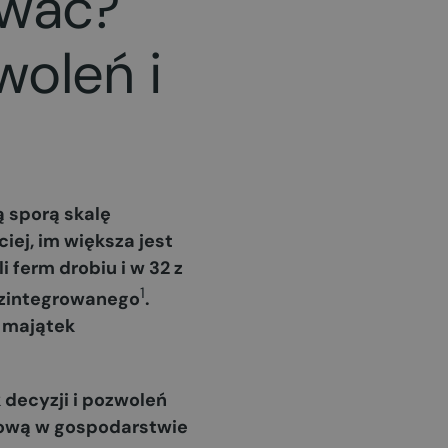
ewać?
oleń i
 sporą skalę
iej, im większa jest
i ferm drobiu i w 32 z
1
a zintegrowanego
.
 majątek
 decyzji i pozwoleń
skową w gospodarstwie