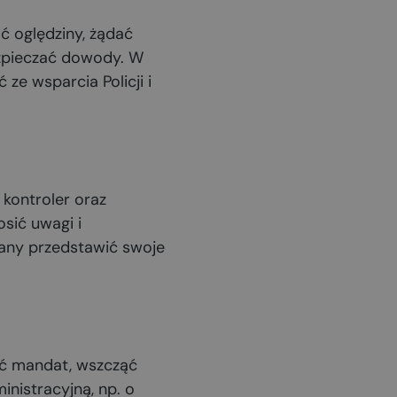
 oględziny, żądać
ezpieczać dowody. W
ze wsparcia Policji i
 kontroler oraz
sić uwagi i
zany przedstawić swoje
yć mandat, wszcząć
nistracyjną, np. o