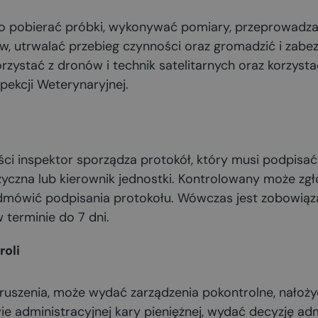
o pobierać próbki, wykonywać pomiary, przeprowadzać
w, utrwalać przebieg czynności oraz gromadzić i zab
zystać z dronów i technik satelitarnych oraz korzystać 
pekcji Weterynaryjnej.
ci inspektor sporządza protokół, który musi podpisać
yczna lub kierownik jednostki. Kontrolowany może zgło
 odmówić podpisania protokołu. Wówczas jest zobowią
 terminie do 7 dni.
roli
aruszenia, może wydać zarządzenia pokontrolne, nałoż
 administracyjnej kary pieniężnej, wydać decyzję admi