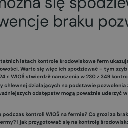
można się spodzi
wencje braku pozw
atnich latach kontrole środowiskowe ferm ukazują
owości. Warto się więc ich spodziewać – tym szybc
4 r. WIOŚ stwierdził naruszenia w 230 z 349 kontrol
ody chlewnej działających na podstawie pozwoleni
ażniejszych odstępstw mogą poważnie uderzyć w
podczas kontroli WIOŚ na fermie? Co grozi za brak
ermy? I jak przygotować się na kontrolę środowi