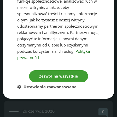
funkcje społecznościowe, analizować ruch w
Prowadzimy bieżącą obsługę formalno-prawną zakładów,
naszej witrynie, a także, żeby
zapewniając zgodność z przepisami i normami ochrony
spersonalizować treści i reklamy. Informacje
środowiska.
o tym, jak korzystasz z naszej witryny,
udostępniamy partnerom społecznościowym,
reklamowym i analitycznym. Partnerzy mogą
połączyć te informacje z innymi danymi
otrzymanymi od Ciebie lub uzyskanymi
podczas korzystania z ich usług.
Polityka
AKTUALNOŚCI
prywatności
aktualności
Poznaj nasze
prawne
i poszerz swoją
Zezwól na wszystkie
wiedzę.
Ustawienia zaawansowane
29 czerwca, 2026
0