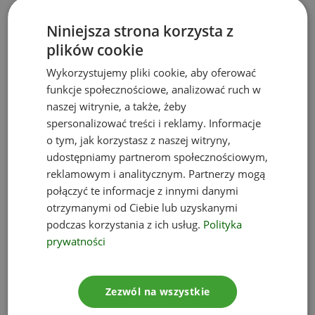
Działamy kompleksowo, co oznacza, że oferujemy
Niniejsza strona korzysta z
usługi obejmujące zarówno audyty inwestycji pod
plików cookie
kątem ryzyka środowiskowego, jak i przygotowanie
Wykorzystujemy pliki cookie, aby oferować
wszystkich niezbędnych dokumentów. Zapewniamy
funkcje społecznościowe, analizować ruch w
w szczególności:
naszej witrynie, a także, żeby
Analizę terenów inwestycyjnych pod kątem
spersonalizować treści i reklamy. Informacje
ryzyka inwestycyjnego,
o tym, jak korzystasz z naszej witryny,
Analizy due diligence w oparciu o standard
udostępniamy partnerom społecznościowym,
reklamowym i analitycznym. Partnerzy mogą
ASTM
połączyć te informacje z innymi danymi
Analizę planów inwestycyjnych pod kątem
otrzymanymi od Ciebie lub uzyskanymi
oddziaływania przyszłego przedsięwzięcia na
podczas korzystania z ich usług.
Polityka
środowisko,
prywatności
Przygotowanie wymaganych raportów oraz kart
informacyjnych,
Ocenę dotyczącą dokumentacji istniejących
Zezwól na wszystkie
Raportów Środowiskowych,