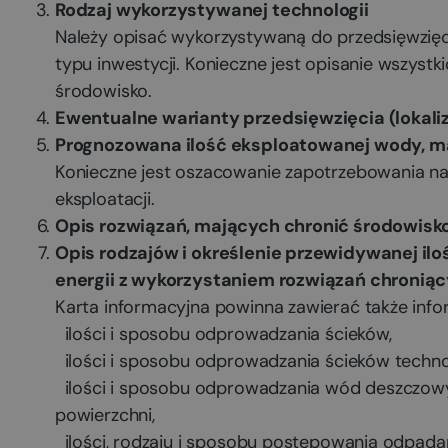
Rodzaj wykorzystywanej technologii
Należy opisać wykorzystywaną do przedsięwzięci
typu inwestycji. Konieczne jest opisanie wszyst
środowisko.
Ewentualne warianty przedsięwzięcia (lokaliz
Prognozowana ilość eksploatowanej wody, mat
Konieczne jest oszacowanie zapotrzebowania na su
eksploatacji.
Opis rozwiązań, mających chronić środowisk
Opis rodzajów i określenie przewidywanej il
energii z wykorzystaniem rozwiązań chronią
Karta informacyjna powinna zawierać także inf
ilości i sposobu odprowadzania ścieków,
ilości i sposobu odprowadzania ścieków techno
ilości i sposobu odprowadzania wód deszczowy
powierzchni,
ilości, rodzaju i sposobu postępowania odpada