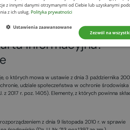
cje z innymi danymi otrzymanymi od Ciebie lub uzyskanymi pod
o określenie zakresu raportu o oddziaływaniu
nia z ich usług.
Polityka prywatności
a.
Ustawienia zaawansowane
Zezwól na wszystk
arta informacyjna?
je
je, o których mowa w ustawie z dnia 3 października 20
 ochronie, udziale społeczeństwa w ochronie środowiska
. z 2017 r. poz. 1405). Elementy, z których powinna skł
 rozporządzeniem z dnia 9 listopada 2010 r. w sprawie
 środowisko (Dz. U. Nr 213 poz.1397 ze zm.).