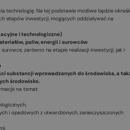
a technologię. Na tej podstawie możliwe będzie określ
kich etapów inwestycji, mogących oddziaływać na
acyjne i technologiczne)
eriałów, paliw, energii i surowców
rowce, zarówno na etapie realizacji inwestycji, jak i
o
ości substancji wprowadzanych do środowiska, a tak
cych środowisko.
ormacje na temat:
logicznych,
ch i opadowych z utwardzonych, zanieczyszczonych
mi,