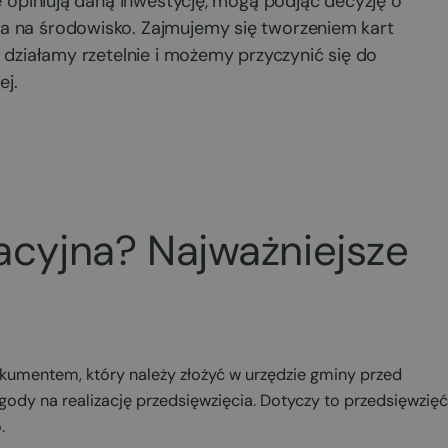
re opiniują daną inwestycję, mogą podjąć decyzję o
a na środowisko. Zajmujemy się tworzeniem kart
u działamy rzetelnie i możemy przyczynić się do
ej.
macyjna? Najważniejsze
okumentem, który należy złożyć w urzędzie gminy przed
dy na realizację przedsięwzięcia. Dotyczy to przedsięwzięć
o.