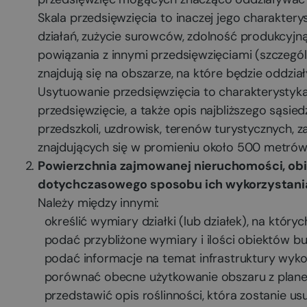
Skala przedsięwzięcia to inaczej jego charaktery
działań, zużycie surowców, zdolność produkcyjn
powiązania z innymi przedsięwzięciami (szczegó
znajdują się na obszarze, na które będzie oddzi
Usytuowanie przedsięwzięcia to charakterystyk
przedsięwzięcie, a także opis najbliższego sąsi
przedszkoli, uzdrowisk, terenów turystycznych, z
znajdujących się w promieniu około 500 metró
Powierzchnia zajmowanej nieruchomości, ob
dotychczasowego sposobu ich wykorzystania)
Należy między innymi:
określić wymiary działki (lub działek), na który
podać przybliżone wymiary i ilości obiektów b
podać informacje na temat infrastruktury wykor
porównać obecne użytkowanie obszaru z plane
przedstawić opis roślinności, która zostanie us