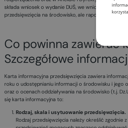
informa
składa wniosek o wydanie DUŚ, we wniosku tym prosi 
korzysta
przedsięwzięcia na środowisko, ale raportu nie załącz
Co powinna zawierać k
Szczegółowe informac
Karta informacyjna przedsięwzięcia zawiera informac
roku o udostępnianiu informacji o środowisku i jego
oraz o ocenach oddziaływania na środowisko (t.j. Dz.U
się karta informacyjna to:
Rodzaj, skala i usytuowanie przedsięwzięcia.
Rodzaj przedsięwzięcia należy określić zgodnie z
przedsięwzięć mogących znacząco oddziaływać na