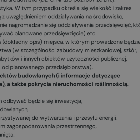
styka. W tym przypadku określa się wielkość i zakres
ą z uwzględnieniem oddziaływania na środowisko,
lnie nagromadzanie się oddziaływania przedsięwzięć, kt
aływać planowane przedsięwzięcie) etc.
a (dokładny opis) miejsca, w którym prowadzone będzi
edztwa (w szczególności zabudowy mieszkaniowej, szkół,
abytków i innych obiektów użyteczności publicznej,
w od planowanego przedsiębiorstwa).
iektów budowlanych (i informacje dotyczące
, a także pokrycia nieruchomości roślinnością.
ch odbywać będzie się inwestycja,
udowlanych,
zystywanej do wytwarzania i przesyłu energii,
m zagospodarowania przestrzennego,
unięta.