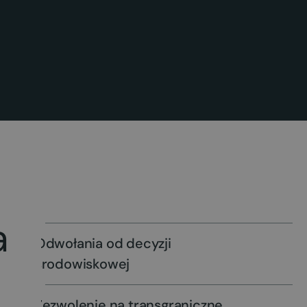
a
Odwołania od decyzji
środowiskowej
Zezwolenie na transgraniczne