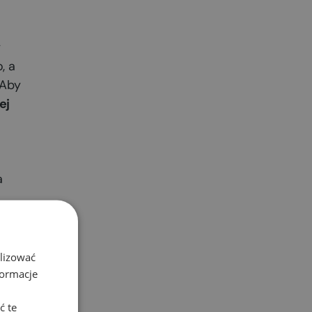
y
, a
 Aby
ej
a
alizować
formacje
ć te