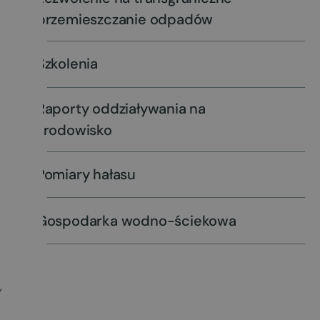
przemieszczanie odpadów
Szkolenia
Raporty oddziaływania na
środowisko
Pomiary hałasu
Gospodarka wodno-ściekowa
,