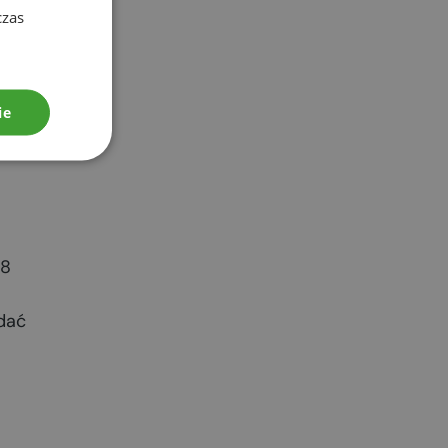
czas
ie
08
adać