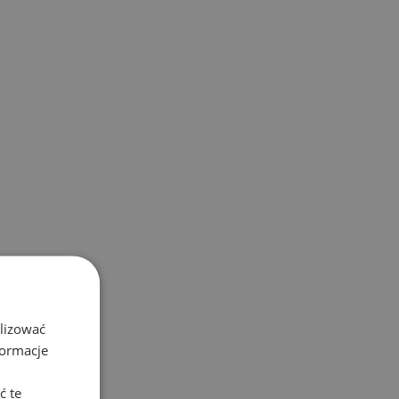
alizować
formacje
ć te