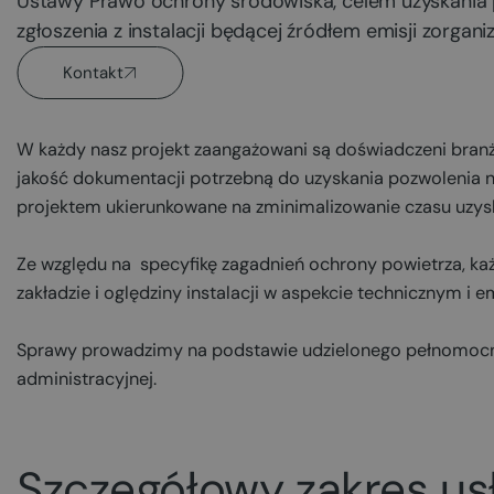
Ustawy Prawo ochrony środowiska, celem uzyskania p
zgłoszenia z instalacji będącej źródłem emisji zorgani
Kontakt
W każdy nasz projekt zaangażowani są doświadczeni bra
jakość dokumentacji potrzebną do uzyskania pozwolenia n
projektem ukierunkowane na zminimalizowanie czasu uzysk
Ze względu na specyfikę zagadnień ochrony powietrza, k
zakładzie i oględziny instalacji w aspekcie technicznym i 
Sprawy prowadzimy na podstawie udzielonego pełnomocni
administracyjnej.
Szczegółowy zakres us