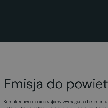
Emisja do powiet
Kompleksowo opracowujemy wymaganą dokumentację w z