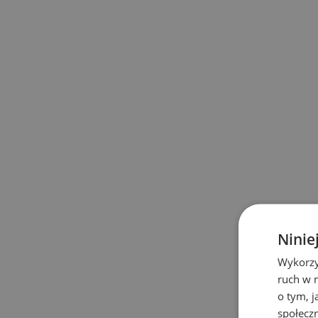
Ninie
Wykorzy
ruch w n
o tym, 
społecz