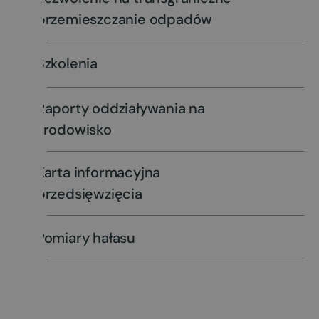
przemieszczanie odpadów
Szkolenia
Raporty oddziaływania na
środowisko
Karta informacyjna
przedsięwzięcia
Pomiary hałasu