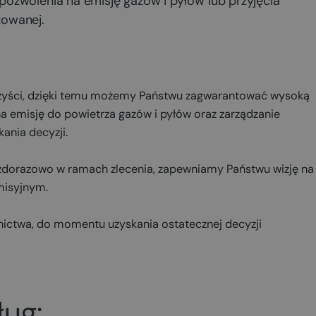
ozwolenia na emisję gazów i pyłów lub przyjęcia
zowanej.
nżyści, dzięki temu możemy Państwu zagwarantować wysoką
a emisję do powietrza gazów i pyłów oraz zarządzanie
ania decyzji.
ażdorazowo w ramach zlecenia, zapewniamy Państwu wizję na
emisyjnym.
ctwa, do momentu uzyskania ostatecznej decyzji
ług: