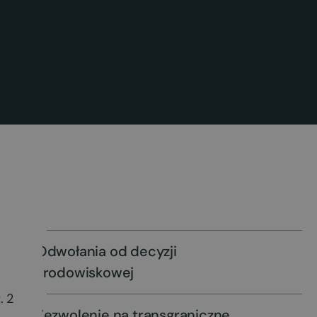
Odwołania od decyzji
środowiskowej
. 2
Zezwolenie na transgraniczne