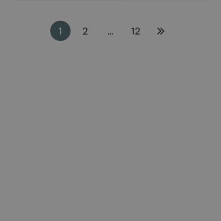
1
2
…
12