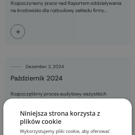
Rozpoczynamy prace nad Raportem oddziaływania
na środowisko dla rozbudowy zakładu firmy
Hochland Polska. Podpisaliśmy umowę na…
Dezember 2, 2024
Październik 2024
Rozpoczęliśmy proces audytowy wszystkich
zakładów spółki CERSANIT, producenta ceramiki i
wyposażenia łazienek.
Niniejsza strona korzysta z
plików cookie
Wykorzystujemy pliki cookie, aby oferować