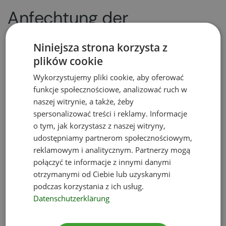
Anfechtung der
Umweltentscheidung –
Niniejsza strona korzysta z
Eko-Projekt
plików cookie
Wykorzystujemy pliki cookie, aby oferować
Wir möchten darauf hinweisen, dass wir über
funkcje społecznościowe, analizować ruch w
umfangreiche Fachkenntnisse und praktische
naszej witrynie, a także, żeby
spersonalizować treści i reklamy. Informacje
Erfahrungen (Case Studies) in solchen Verfahren
o tym, jak korzystasz z naszej witryny,
verfügen sowie über eine umfangreiche Sammlung
udostępniamy partnerom społecznościowym,
einschlägiger Gerichtsentscheidungen und Urteile.
reklamowym i analitycznym. Partnerzy mogą
Häufig arbeiten wir in diesen Fällen auch im
połączyć te informacje z innymi danymi
Interesse unserer Kunden mit Anwaltskanzleien
otrzymanymi od Ciebie lub uzyskanymi
zusammen. Aufgrund der komplexen und
podczas korzystania z ich usług.
vielschichtigen Natur von Rechtsmittelverfahren in
Datenschutzerklärung
Umweltangelegenheiten führen wir die Fälle unserer
Kunden bis zum Rücktritt des Investors oder bis zur