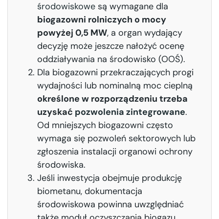
środowiskowe
są wymagane dla
biogazowni rolniczych o mocy
powyżej 0,5 MW
, a organ wydający
decyzję może jeszcze nałożyć ocenę
oddziaływania na środowisko (OOŚ).
Dla biogazowni przekraczających progi
wydajności lub nominalną moc cieplną
określone w rozporządzeniu trzeba
uzyskać
pozwolenia zintegrowane
.
Od mniejszych biogazowni często
wymaga się pozwoleń sektorowych lub
zgłoszenia instalacji organowi ochrony
środowiska.
Jeśli inwestycja obejmuje produkcję
biometanu, dokumentacja
środowiskowa powinna uwzględniać
także moduł oczyszczania biogazu,