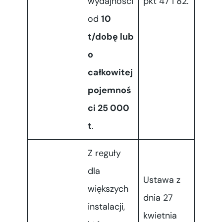
wydajności
pkt 47 i 82.
od
10
t/dobę lub
o
całkowitej
pojemnoś
ci 25 000
t
.
Z reguły
dla
Ustawa z
większych
dnia 27
instalacji,
kwietnia