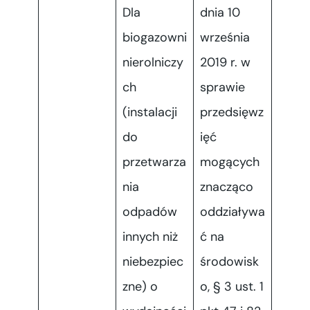
Dla
dnia 10
biogazowni
września
nierolniczy
2019 r. w
ch
sprawie
(instalacji
przedsięwz
do
ięć
przetwarza
mogących
nia
znacząco
odpadów
oddziaływa
innych niż
ć na
niebezpiec
środowisk
zne) o
o, § 3 ust. 1