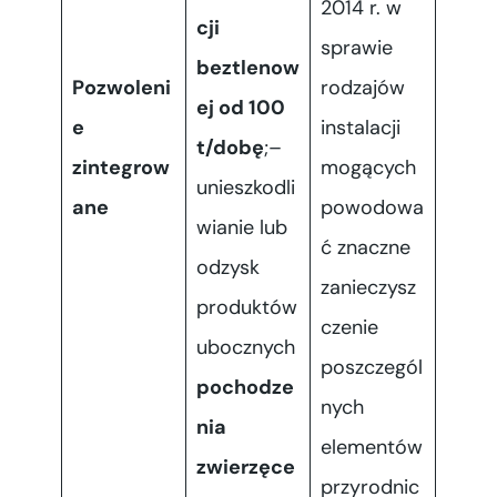
2014 r. w
cji
sprawie
beztlenow
Pozwoleni
rodzajów
ej od 100
e
instalacji
t/dobę
;–
zintegrow
mogących
unieszkodli
ane
powodowa
wianie lub
ć znaczne
odzysk
zanieczysz
produktów
czenie
ubocznych
poszczegól
pochodze
nych
nia
elementów
zwierzęce
przyrodnic