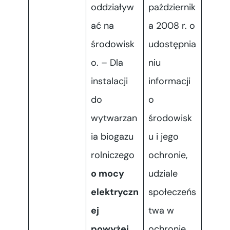
oddziaływ
październik
ać na
a 2008 r. o
środowisk
udostępnia
o. – Dla
niu
instalacji
informacji
do
o
wytwarzan
środowisk
ia biogazu
u i jego
rolniczego
ochronie,
o mocy
udziale
elektryczn
społeczeńs
ej
twa w
powyżej
ochronie