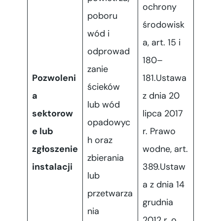
ochrony
poboru
środowisk
wód i
a, art. 15 i
odprowad
180–
zanie
Pozwoleni
181.Ustawa
ścieków
a
z dnia 20
lub wód
sektorow
lipca 2017
opadowyc
e lub
r. Prawo
h oraz
zgłoszenie
wodne, art.
zbierania
instalacji
389.Ustaw
lub
a z dnia 14
przetwarza
grudnia
nia
2012 r. o