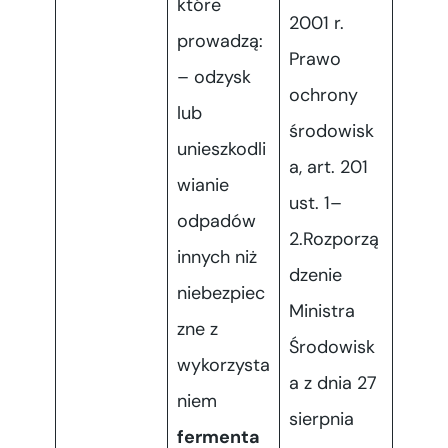
które
2001 r.
prowadzą:
Prawo
– odzysk
ochrony
lub
środowisk
unieszkodli
a, art. 201
wianie
ust. 1–
odpadów
2.Rozporzą
innych niż
dzenie
niebezpiec
Ministra
zne z
Środowisk
wykorzysta
a z dnia 27
niem
sierpnia
fermenta