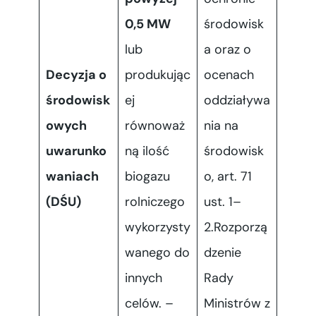
0,5 MW
środowisk
lub
a oraz o
Decyzja o
produkując
ocenach
środowisk
ej
oddziaływa
owych
równoważ
nia na
uwarunko
ną ilość
środowisk
waniach
biogazu
o, art. 71
(DŚU)
rolniczego
ust. 1–
wykorzysty
2.Rozporzą
wanego do
dzenie
innych
Rady
celów. –
Ministrów z