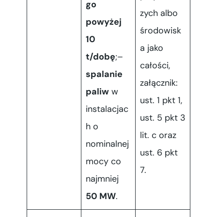
go
zych albo
powyżej
środowisk
10
a jako
t/dobę
;–
całości,
spalanie
załącznik:
paliw
w
ust. 1 pkt 1,
instalacjac
ust. 5 pkt 3
h o
lit. c oraz
nominalnej
ust. 6 pkt
mocy co
7.
najmniej
50 MW
.