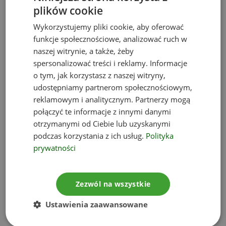
proces. Należy również pamiętać, iż
plików cookie
realizacja farmy wiatrowej i uzyskanie dla
Wykorzystujemy pliki cookie, aby oferować
niej decyzji środowiskowej wiąże się z
funkcje społecznościowe, analizować ruch w
przeprowadzeniem obligatoryjnych,
naszej witrynie, a także, żeby
całorocznych inwentaryzacji
spersonalizować treści i reklamy. Informacje
przyrodniczych fauny i flory.
o tym, jak korzystasz z naszej witryny,
Ocena kompletności wniosku
udostępniamy partnerom społecznościowym,
Po złożeniu wniosku organ prowadzący
reklamowym i analitycznym. Partnerzy mogą
połączyć te informacje z innymi danymi
postępowanie, czyli regionalny dyrektor
otrzymanymi od Ciebie lub uzyskanymi
ochrony środowiska, dokonuje jego wstępnej
podczas korzystania z ich usług.
Polityka
oceny.
Jeśli okaże się, że wniosek jest
prywatności
niekompletny, inwestor zostanie wezwany
do uzupełnienia brakujących
dokumentów.
Należy to zrobić w
Zezwól na wszystkie
określonym czasie, aby nie doszło do
Ustawienia zaawansowane
pozostawienia sprawy bez rozpoznania.
Ocena oddziaływania na środowisko