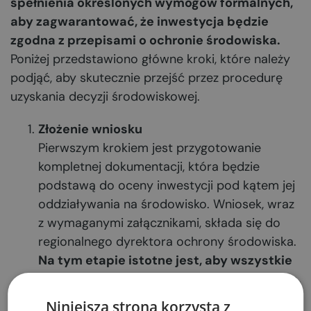
spełnienia określonych wymogów formalnych,
aby zagwarantować, że inwestycja będzie
zgodna z przepisami o ochronie środowiska.
Poniżej przedstawiono główne kroki, które należy
podjąć, aby skutecznie przejść przez procedurę
uzyskania decyzji środowiskowej.
Złożenie wniosku
Pierwszym krokiem jest przygotowanie
kompletnej dokumentacji, która będzie
podstawą do oceny inwestycji pod kątem jej
oddziaływania na środowisko. Wniosek, wraz
z wymaganymi załącznikami, składa się do
regionalnego dyrektora ochrony środowiska.
Na tym etapie istotne jest, aby wszystkie
dokumenty były poprawnie przygotowane,
ponieważ wszelkie braki mogą opóźnić
Niniejsza strona korzysta z