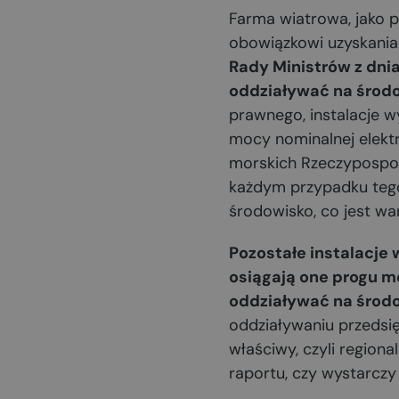
Farma wiatrowa, jako 
obowiązkowi uzyskania
Rady Ministrów z dni
oddziaływać na środow
prawnego, instalacje w
mocy nominalnej elekt
morskich Rzeczypospoli
każdym przypadku tego
środowisko, co jest wa
Pozostałe instalacje 
osiągają one progu m
oddziaływać na środ
oddziaływaniu przedsięw
właściwy, czyli region
raportu, czy wystarczy