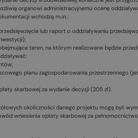
ydanie decyzji środowiskowej, konieczne jest przygo
żliwią organowi administracyjnemu ocenę oddziaływan
okumentacji wchodzą m.in.:
przedsięwzięcia lub raport o oddziaływaniu przedsięw
nwestycji);
ejmująca teren, na którym realizowane będzie przedsi
ddziaływać;
untów;
jscowego planu zagospodarowania przestrzennego (jeśl
łaty skarbowej za wydanie decyzji (205 zł).
gółowych okoliczności danego projektu mogą być wym
owód wniesienia opłaty skarbowej za pełnomocnictwo 