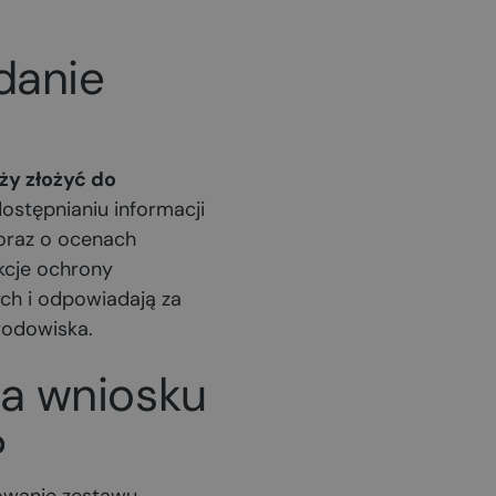
danie
ży złożyć do
dostępnianiu informacji
 oraz o ocenach
kcje ochrony
ch i odpowiadają za
rodowiska.
ia wniosku
?