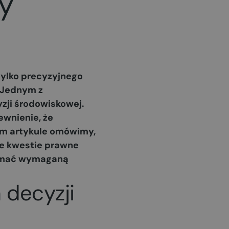
y
tylko precyzyjnego
 Jednym z
yzji środowiskowej.
ewnienie, że
ym artykule omówimy,
ie kwestie prawne
rzymać wymaganą
 decyzji