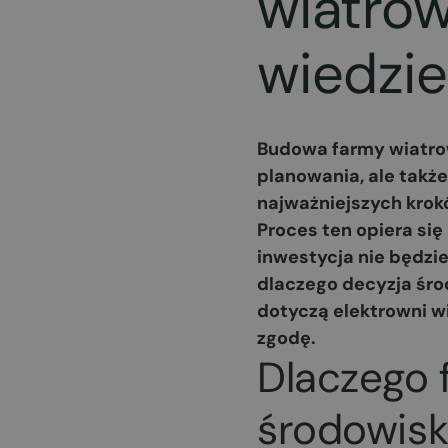
wiatrow
wiedzi
Budowa farmy wiatrow
planowania, ale takż
najważniejszych krokó
Proces ten opiera się
inwestycja nie będzi
dlaczego decyzja śro
dotyczą elektrowni w
zgodę.
Dlaczego 
środowis