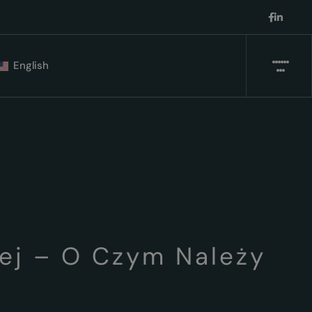
English
ej – O Czym Należy