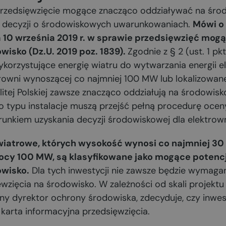
przedsięwzięcie mogące znacząco oddziaływać na śro
 decyzji o środowiskowych uwarunkowaniach.
Mówi o
a 10 września 2019 r. w sprawie przedsięwzięć mo
isko (Dz.U. 2019 poz. 1839).
Zgodnie z § 2 (ust. 1 pk
ykorzystujące energię wiatru do wytwarzania energii el
rowni wynoszącej co najmniej 100 MW lub lokalizowan
tej Polskiej zawsze znacząco oddziałują na środowisko
 typu instalacje muszą przejść pełną procedurę ocen
runkiem uzyskania decyzji środowiskowej dla elektrown
wiatrowe, których wysokość wynosi co najmniej 30 
ocy 100 MW, są klasyfikowane jako mogące potenc
owisko.
Dla tych inwestycji nie zawsze będzie wymaga
zięcia na środowisko. W zależności od skali projektu i
alny dyrektor ochrony środowiska, zdecyduje, czy inw
 karta informacyjna przedsięwzięcia.