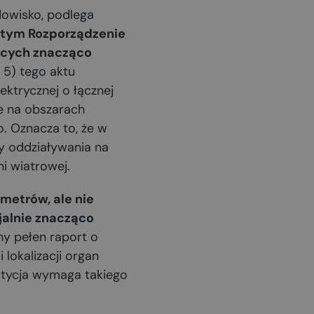
dowisko, podlega
 tym Rozporządzenie
gących znacząco
t 5) tego aktu
ektrycznej o łącznej
e na obszarach
. Oznacza to, że w
y oddziaływania na
i wiatrowej.
metrów, ale nie
jalnie znacząco
ny pełen raport o
 lokalizacji organ
estycja wymaga takiego