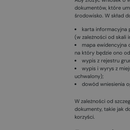
Aby złożyć wniosek o w
dokumentów, które umo
środowisko. W skład d
karta informacyjna 
(w zależności od skali i
mapa ewidencyjna ob
na który będzie ono o
wypis z rejestru gr
wypis i wyrys z mie
uchwalony);
dowód wniesienia op
W zależności od szcze
dokumenty, takie jak d
korzyści.