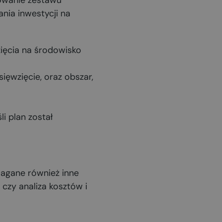
towanie zestawu
ia inwestycji na
zięcia na środowisko
ęwzięcie, oraz obszar,
i plan został
agane również inne
czy analiza kosztów i