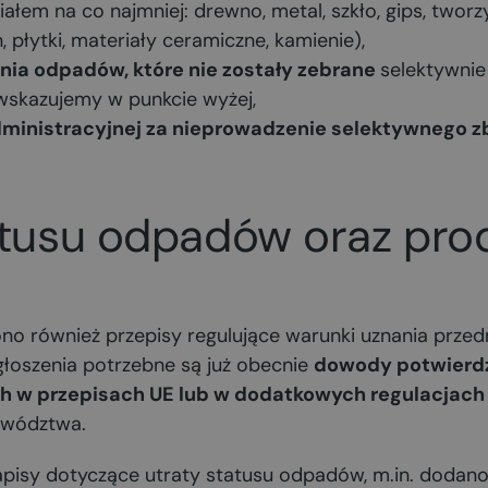
ziałem na co najmniej: drewno, metal, szkło, gips, two
, płytki, materiały ceramiczne, kamienie),
nia odpadów, które nie zostały zebrane
selektywnie
 wskazujemy w punkcie wyżej,
dministracyjnej za nieprowadzenie selektywnego zbi
atusu odpadów oraz pro
no również przepisy regulujące warunki uznania przedm
głoszenia potrzebne są już obecnie
dowody potwierdz
h w przepisach UE lub w dodatkowych regulacjach
ewództwa.
sy dotyczące utraty statusu odpadów, m.in. dodano 