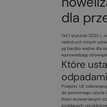
noweliz
dla prz
Od 1 stycznia 2022 r.,
niektórych innych usta
są bardzo ważne dla se
wprowadzają obowiąz
Które ust
odpadami 
Przepisy UE zobowiązu
do ponownego użycia i
ilości wytwarzanych od
poddanych recyklingo