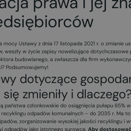
acja prawa i jej z
edsiębiorców
 na mocy Ustawy z dnia 17 listopada 2021 r. o zmianie
w, weszły w życie zapisy nowelizujące dotychczasowe
ktora budowlanego, a zwłaszcza dla firm wykonawczych
ki? Podsumowujemy!
awy dotyczące gospoda
się zmieniły i dlaczego
ją państwa członkowskie do osiągnięcia pułapu 65% w
 recyklingu odpadów komunalnych – do 2035 r. Ma to 
padów, zorganizowanie wysokiej jakości recyklingu i w
wi odpadów jako istotnego surowca.
Aby dostosować 