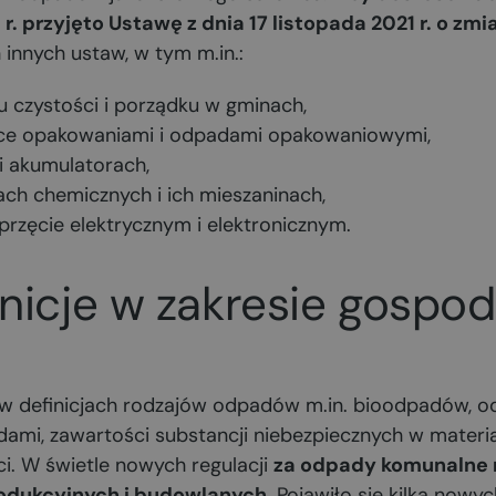
r. przyjęto Ustawę z dnia 17 listopada 2021 r. o zm
 innych ustaw, w tym m.in.:
 czystości i porządku w gminach,
ce opakowaniami i odpadami opakowaniowymi,
i akumulatorach,
ch chemicznych i ich mieszaninach,
rzęcie elektrycznym i elektronicznym.
nicje w zakresie gospo
i
 definicjach rodzajów odpadów m.in. bioodpadów, 
mi, zawartości substancji niebezpiecznych w materia
. W świetle nowych regulacji
za odpady komunalne 
dukcyjnych i budowlanych
. Pojawiło się kilka nowyc