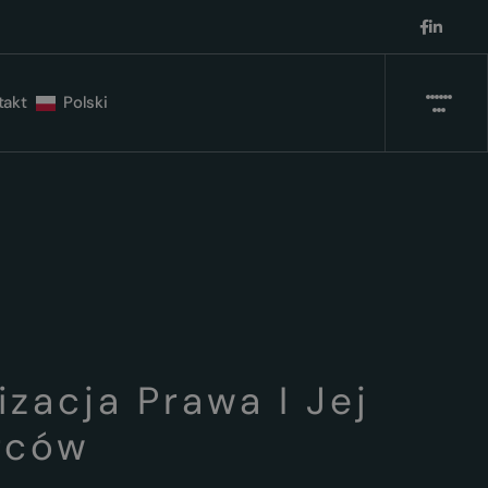
takt
Polski
acja Prawa I Jej
rców