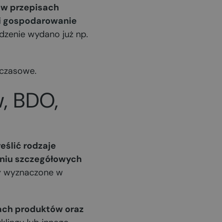
 w przepisach
 i gospodarowanie
ądzenie wydano już np.
hczasowe.
, BDO,
eślić rodzaje
eniu szczegółowych
ły wyznaczone w
ach produktów oraz