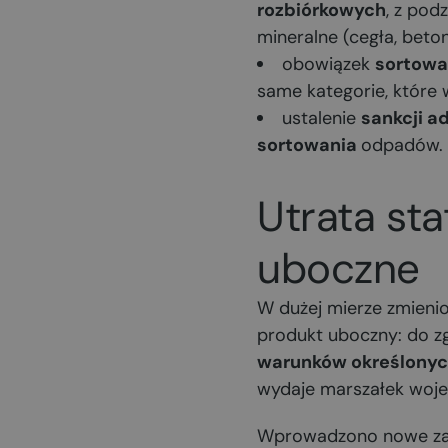
rozbiórkowych
, z pod
mineralne (cegła, beton
obowiązek
sortowa
same kategorie, które
ustalenie
sankcji a
sortowania
odpadów.
Utrata st
uboczne
W dużej mierze zmienio
produkt uboczny: do z
warunków określonyc
wydaje marszałek woj
Wprowadzono nowe zapi