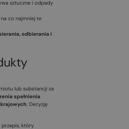
rzywa sztuczne i odpady
 na co najmniej te
erania, odbierania i
dukty
iotu lub substancji za
enia spełnienia
 krajowych
. Decyzję
przepis, który