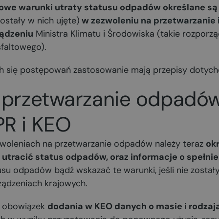
owe warunki utraty statusu odpadów określane są
 zostały w nich ujęte)
w
zezwoleniu na przetwarzanie
ządzeniu
Ministra Klimatu i Środowiska (takie rozporz
faltowego).
h się postępowań zastosowanie mają przepisy dotyc
 przetwarzanie odpadów
R i KEO
woleniach na przetwarzanie odpadów należy teraz
okr
utracić status odpadów, oraz informacje o spełni
usu odpadów bądź wskazać te warunki, jeśli nie zosta
ządzeniach krajowych.
 obowiązek
dodania w KEO danych o masie i rodzaj