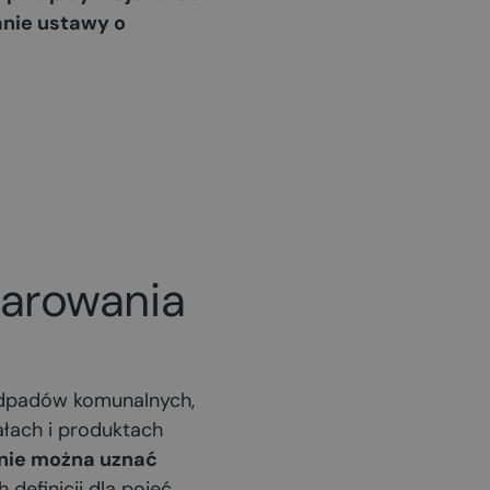
ianie ustawy o
darowania
odpadów komunalnych,
łach i produktach
nie można uznać
h definicji dla pojęć