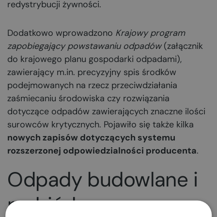
redystrybucji żywności.
Dodatkowo wprowadzono
Krajowy program
zapobiegający powstawaniu odpadów
(załącznik
do krajowego planu gospodarki odpadami),
zawierający m.in. precyzyjny spis środków
podejmowanych na rzecz przeciwdziałania
zaśmiecaniu środowiska czy rozwiązania
dotyczące odpadów zawierających znaczne ilości
surowców krytycznych. Pojawiło się także kilka
nowych zapisów dotyczących systemu
rozszerzonej odpowiedzialności producenta
.
Odpady budowlane i
rozbiórkowe w