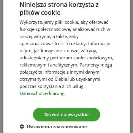
gospodarce
Niniejsza strona korzysta z
plików cookie
odpadami
Wykorzystujemy pliki cookie, aby oferować
funkcje społecznościowe, analizować ruch w
Przepisy dotyczące odpadów budowlanych i
naszej witrynie, a także, żeby
rozbiórkowych zostały zebrane w nowym
spersonalizować treści i reklamy. Informacje
rozdziale w ustawie o odpadach. Doprecyzowano
o tym, jak korzystasz z naszej witryny,
udostępniamy partnerom społecznościowym,
obowiązek ewidencji tego rodzaju odpadów,
reklamowym i analitycznym. Partnerzy mogą
natomiast zwolniono z niego osoby fizyczne
połączyć te informacje z innymi danymi
niebędące przedsiębiorcami.
otrzymanymi od Ciebie lub uzyskanymi
podczas korzystania z ich usług.
Od 1 stycznia 2023 r. wejdzie w życie kilka zapisów
Datenschutzerklärung
mających istotne znaczenie dla sektora
budowlanego, a najważniejsze z nich to:
Zezwól na wszystkie
obowiązek
selektywnego zbierania i
odbierania odpadów budowlanych oraz
Ustawienia zaawansowane