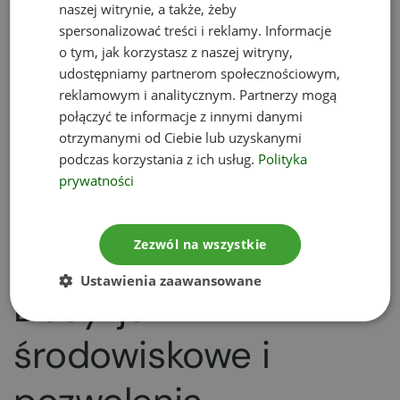
minimalny koszt wydatków inwestycyjnych
naszej witrynie, a także, żeby
spersonalizować treści i reklamy. Informacje
minimalną liczbę miejsc pracy
o tym, jak korzystasz z naszej witryny,
udostępniamy partnerom społecznościowym,
Ponadto w przypadku większości różnego typu
reklamowym i analitycznym. Partnerzy mogą
działalności przemysłowej inwestor będzie musiał
połączyć te informacje z innymi danymi
jeszcze uzyskać stosowną decyzję środowiskową
otrzymanymi od Ciebie lub uzyskanymi
lub pozwolenie zintegrowane. Obie procedury są
podczas korzystania z ich usług.
Polityka
prywatności
wyjątkowo skomplikowane i czasochłonne,
dlatego dobrze jest skorzystać z pomocy
doświadczonego konsultanta. Zapraszamy do
Zezwól na wszystkie
Eko-Projekt!
Ustawienia zaawansowane
Decyzje
środowiskowe i