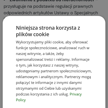
przysługuje na podstawie regulacji prawnych
odpowiednich artykułów Ustawy o Specjalnych
Strefach Ekonomicznych oraz Ustawy o
podatkach i opłatach lokalnych, na podstawie
Niniejsza strona korzysta z
której zwolnienie podatkowe może wprowadzić
plików cookie
drogą uchwały właściwa rada gminy.
Wykorzystujemy pliki cookie, aby oferować
Wsparcie administracyjne
(w kwestiach
funkcje społecznościowe, analizować ruch w
prawnych, organizacyjnych, ale też ułatwienie
naszej witrynie, a także, żeby
dostępu do mediów czy pomoc w rekrutacji
spersonalizować treści i reklamy. Informacje
pracowników).
o tym, jak korzystasz z naszej witryny,
Ułatwione procedury
udostępniamy partnerom społecznościowym,
– Zarządcy Specjalnych
reklamowym i analitycznym. Partnerzy mogą
Stref Ekonomicznych ułatwiają współpracę oraz
połączyć te informacje z innymi danymi
kontakt z odpowiednimi jednostkami samorządu
otrzymanymi od Ciebie lub uzyskanymi
terytorialnego.
podczas korzystania z ich usług.
Privacy
Policy