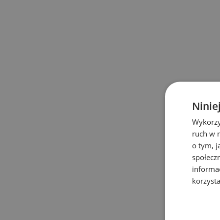
Ninie
Wykorzy
ruch w n
o tym, 
społecz
informa
korzysta