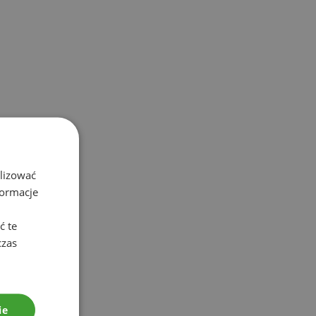
alizować
formacje
ć te
czas
ie