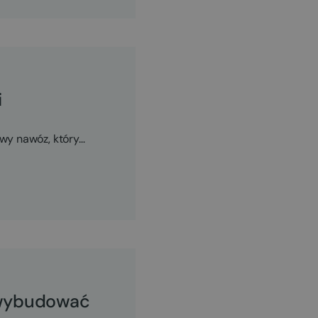
i
owy nawóz, który…
 wybudować