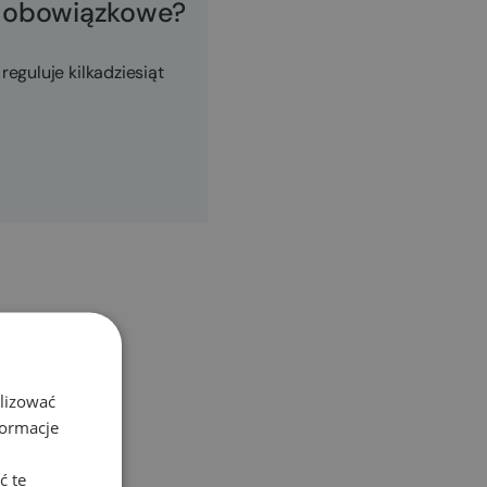
ą obowiązkowe?
eguluje kilkadziesiąt
alizować
formacje
ć te