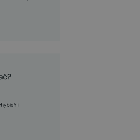
ać?
hybień i