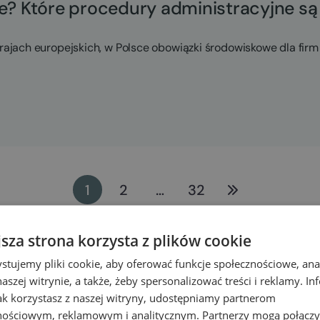
ce? Które procedury administracyjne s
rajach europejskich, w Polsce obowiązki środowiskowe dla firm r
1
2
…
32
jsza strona korzysta z plików cookie
stujemy pliki cookie, aby oferować funkcje społecznościowe, an
aszej witrynie, a także, żeby spersonalizować treści i reklamy. In
jak korzystasz z naszej witryny, udostępniamy partnerom
nościowym, reklamowym i analitycznym. Partnerzy mogą połączy