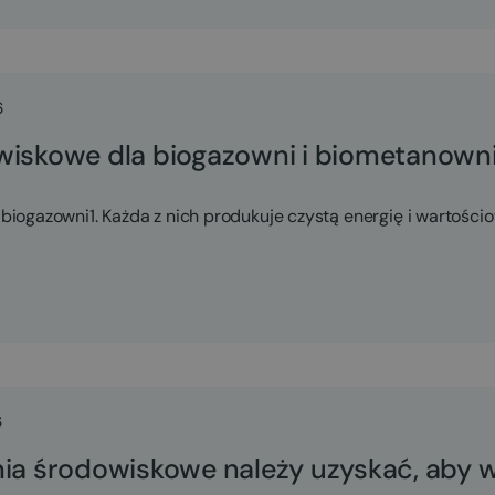
6
wiskowe dla biogazowni i biometanown
 biogazowni1. Każda z nich produkuje czystą energię i wartości
6
nia środowiskowe należy uzyskać, aby