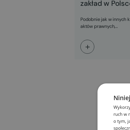
zakład w Pols
Podobnie jak w innych k
aktów prawnych,…
Ninie
Wykorzy
ruch w n
o tym, 
społecz