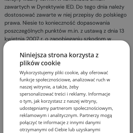
zawartych w Dyrektywie IED. Do tego dnia należy
dostosować zawarte w niej przepisy do polskiego
prawa. Niesie to konieczność dopasowania
poszczególnych punktów m.in. z ustawą z dnia 13
kwietnia 2007 r. o zapobieganiu szkodom w
środowisku i ich naprawie (Dz.U. 2007 nr 75 poz.
Niniejsza strona korzysta z
493), a także projektu nowelizacji ustawy z dnia 27
plików cookie
kwietnia 2001 r. Prawo ochrony środowiska (Dz.U.
2001 nr 62 poz. 627). Wymienione akty prawne
Wykorzystujemy pliki cookie, aby oferować
wprowadzają nowe obowiązki dotyczące zasad
funkcje społecznościowe, analizować ruch w
ochrony wód podziemnych oraz gleby. Można
naszej witrynie, a także, żeby
spersonalizować treści i reklamy. Informacje
wymienić m.in. obowiązek sporządzania raportu
o tym, jak korzystasz z naszej witryny,
bazowego czy stałego kontrolowania stanu
udostępniamy partnerom społecznościowym,
wymienionych zasobów.
reklamowym i analitycznym. Partnerzy mogą
połączyć te informacje z innymi danymi
Tematyczne artykuły:
otrzymanymi od Ciebie lub uzyskanymi