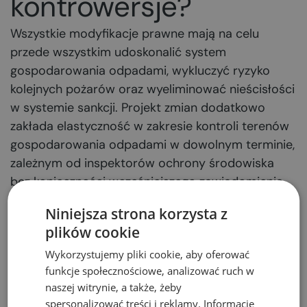
kontrowersje?
Wszystkie modyfikacje prawne mają na celu
przede wszystkim udoskonalić system
gospodarowania odpadami, wykluczyć ryzyko
kolejnych pożarów oraz wyeliminować nieścisłości
w systemie sankcji. Projekt zmian dodatkowo
zakłada elastyczność w zakresie kontroli terenów
gospodarowania odpadami w dowolnym terminie,
zależnym od inspektorów ochrony środowiska
bez konieczności wcześniejszego zawiadomienia
podmiotów.
Niniejsza strona korzysta z
plików cookie
Na propozycje resortu zareagowała Izba
Gospodarcza Metali Nieżelaznych i Recyklingu,
Wykorzystujemy pliki cookie, aby oferować
wnioskując o poprawki szczególnie w zakresie
funkcje społecznościowe, analizować ruch w
ograniczeń oraz zwiększenia opłat skarbowych za
naszej witrynie, a także, żeby
spersonalizować treści i reklamy. Informacje
międzynarodowy transport odpadów. Ponadto wg