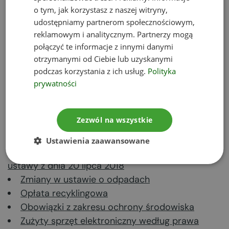
o tym, jak korzystasz z naszej witryny,
Izby nowelizacja ustawy może doprowadzić do
udostępniamy partnerom społecznościowym,
spadku poziomu recyklingu, utrudniać znalezienie
reklamowym i analitycznym. Partnerzy mogą
lokalizacji dla działalności oraz ograniczać
połączyć te informacje z innymi danymi
inwestycje budowlane.
otrzymanymi od Ciebie lub uzyskanymi
podczas korzystania z ich usług.
Polityka
Regulacje związane z gospodarką odpadami
prywatności
zaproponowane przez Ministerstwo Środowiska
zostały już skierowane do Sejmu.
Zezwól na wszystkie
Tematyczne artykuły:
Ustawienia zaawansowane
Informacja Ministra Środowiska nt. wdrażania
ustawy z dnia 20 lipca 2018
Zmiany w ustawie o odpadach
Opłata recyklingowa
Obowiązki z zakresu ochrony środowiska
Zużyty sprzęt elektroniczny według prawa