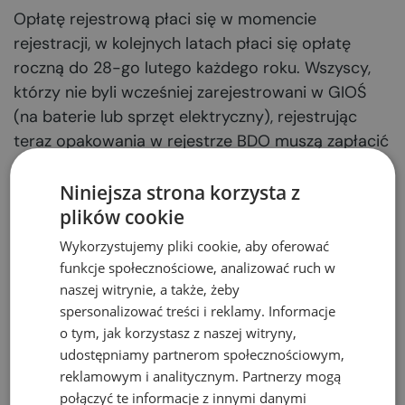
Opłatę rejestrową płaci się w momencie
rejestracji, w kolejnych latach płaci się opłatę
roczną do 28-go lutego każdego roku. Wszyscy,
którzy nie byli wcześniej zarejestrowani w GIOŚ
(na baterie lub sprzęt elektryczny), rejestrując
teraz opakowania w rejestrze BDO muszą zapłacić
opłatę rejestrową na rachunek właściwego dla
siedziby firmy Urzędu Marszałkowskiego. Pozostali,
Niniejsza strona korzysta z
którzy byli zarejestrowani w rejestrze GIOŚ (na
plików cookie
baterie lub sprzęt elektryczny) i mieli zgłoszone
Wykorzystujemy pliki cookie, aby oferować
opakowania w urzędzie marszałkowskim do 2017
funkcje społecznościowe, analizować ruch w
roku, nie płacą już dodatkowej opłaty rejestrowej
naszej witrynie, a także, żeby
za opakowania, tylko opłatę roczną do 28-go
spersonalizować treści i reklamy. Informacje
o tym, jak korzystasz z naszej witryny,
lutego, o której informowałam 25 stycznia 2018 r.
udostępniamy partnerom społecznościowym,
Tematyczne artykuły:
reklamowym i analitycznym. Partnerzy mogą
połączyć te informacje z innymi danymi