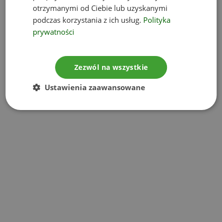
Opłata roczna – rejestr BDO
otrzymanymi od Ciebie lub uzyskanymi
Baza BDO – wymagania i przepisy
podczas korzystania z ich usług.
Polityka
prywatności
BDO rejestracja
Zmiana ustawy o odpadach i przepisów
dotyczącej opłaty recyklingowej
Zezwól na wszystkie
Informacja o zmianie Ustawy o odpadach oraz
innych ustaw w zakresie BDO
Ustawienia zaawansowane