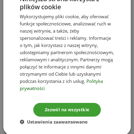
prezydenta miasta, wójta lub burmistrza. Należy
plików cookie
złożyć go do 6 lat od wydania ostatecznej decyzji.
Wyjątek stanowią inwestycje, które są
Wykorzystujemy pliki cookie, aby oferować
funkcje społecznościowe, analizować ruch w
wykonywane etapami – w takich sytuacjach
naszej witrynie, a także, żeby
wniosek można składać nawet do 10 lat od
spersonalizować treści i reklamy. Informacje
wydania DUŚ.
o tym, jak korzystasz z naszej witryny,
udostępniamy partnerom społecznościowym,
Należy także uiścić opłatę skarbową w wysokości
reklamowym i analitycznym. Partnerzy mogą
105 zł – za przeniesienie decyzji o
połączyć te informacje z innymi danymi
uwarunkowaniach środowiskowych. Jeśli w imieniu
otrzymanymi od Ciebie lub uzyskanymi
wnioskodawcy działa jego pełnomocnik, konieczne
podczas korzystania z ich usług.
Polityka
jest także dokonanie opłaty w wysokości 17 zł.
prywatności
Do wniosku należy dołączyć następujące
dokumenty:
Zezwól na wszystkie
Ustawienia zaawansowane
wspomniane w poprzednim punkcie
oświadczenia obu stron postępowania;