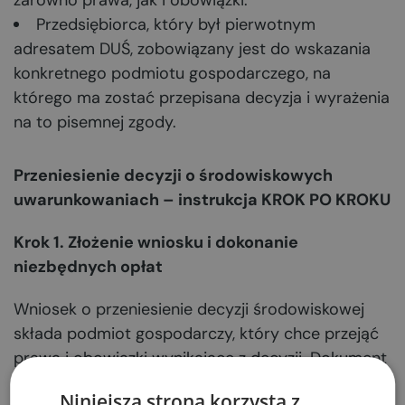
zarówno prawa, jak i obowiązki.
Przedsiębiorca, który był pierwotnym
adresatem DUŚ, zobowiązany jest do wskazania
konkretnego podmiotu gospodarczego, na
którego ma zostać przepisana decyzja i wyrażenia
na to pisemnej zgody.
Przeniesienie decyzji o środowiskowych
uwarunkowaniach – instrukcja KROK PO KROKU
Krok 1. Złożenie wniosku i dokonanie
niezbędnych opłat
Wniosek o przeniesienie decyzji środowiskowej
składa podmiot gospodarczy, który chce przejąć
prawa i obowiązki wynikające z decyzji. Dokument
należy złożyć do organu, który wydał DUŚ, czyli
Niniejsza strona korzysta z