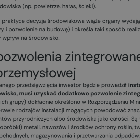
owiska (np. powietrze, hałas, ścieki).
 w praktyce decyzja środowiskowa wiąże organy wydają
 i pozwolenie na budowę) i określa taki sposób realiza
y wpływ na środowisko.
ozwolenia zintegrowan
 przemysłowej
anego przedsięwzięcia inwestor będzie prowadził
inst
owisko, musi uzyskać dodatkowo pozwolenie zinte
 i ich grupy) dokładnie określono w Rozporządzeniu Min
 sprawie rodzajów instalacji mogących powodować znac
ów przyrodniczych albo środowiska jako całości. Są t
i obróbki) metali, nawozów i środków ochrony roślin, 
pochodnych, magazynowania i przetwarzania odpadów,