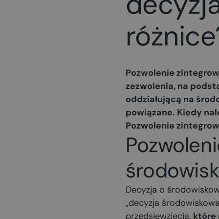
decyzja
różnice
Pozwolenie zintegro
zezwolenia, na podst
oddziałującą na środo
powiązane. Kiedy nale
Pozwolenie zintegro
Pozwoleni
środowisk
Decyzja o środowiskow
„decyzja środowiskowa
przedsięwzięcia
, któr