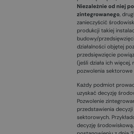
Niezależnie od niej 
zintegrowanego
, dru
zanieczyścić środowisko
produkcji takiej insta
budowy/przedsięwzięci
działalności objętej 
przedsięwzięcie powiąz
(jeśli działa ich więce
pozwolenia sektorowe 
Każdy podmiot prowad
uzyskać decyzję środo
Pozwolenie zintegrowa
przedstawienia decyzj
sektorowych. Przykład
decyzję środowiskową. 
postanowieniu z dnia 2