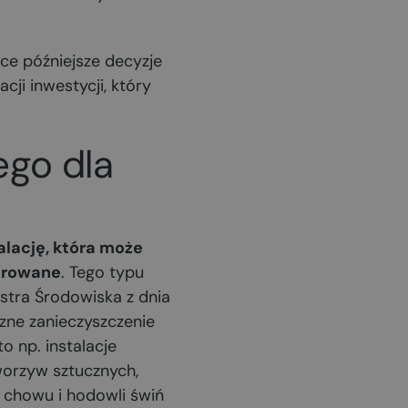
ce późniejsze decyzje
cji inwestycji, który
ego dla
alację, która może
growane
. Tego typu
istra Środowiska z dnia
zne zanieczyszczenie
o np. instalacje
tworzyw sztucznych,
 chowu i hodowli świń