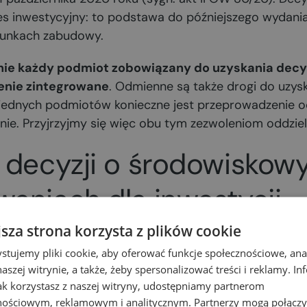
es inwestycyjny: to podstawa do późniejszego wydani
runkach zabudowy.
nie każdy podmiot zobowiązany do uzyskania decy
enie zintegrowane
. Odmienne są także drogi do uzysk
 jednych podmiotów konieczne jest przeprowadzenie o
 nie. Przyjrzyjmy się więc obu tym zezwoleniom oddziel
 decyzji o środowiskow
aniach dla inwestycji
est niezbędna do realizacji przedsięwzięć:
jsza strona korzysta z plików cookie
stujemy pliki cookie, aby oferować funkcje społecznościowe, an
znacząco
oddziaływać na środowisko – tzw. I lista prze
aszej witrynie, a także, żeby spersonalizować treści i reklamy. In
lnie znacząco
oddziaływać na środowisko – tzw. II list
jak korzystasz z naszej witryny, udostępniamy partnerom
nościowym, reklamowym i analitycznym. Partnerzy mogą połączy