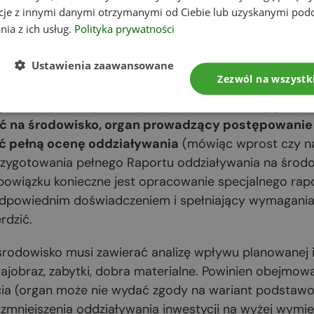
a Rozporządzenie Rady Ministrów z dnia 10 września 20
cje z innymi danymi otrzymanymi od Ciebie lub uzyskanymi pod
nia z ich usług.
Polityka prywatności
h znacząco oddziaływać na środowisko wraz ze zmianą
zji środowiskowej z reguły składa się w Urzędzie Mia
Ustawienia zaawansowane
nformacyjną przedsięwzięcia, Raport oddziaływania na
Zezwól na wszystk
przedsięwzięcia) i szereg innych załączników (np. mapa
g oddziaływania przedsięwzięcia). Jeśli inwestycja
moż
ć na środowisko, organ prowadzący postępowanie 
ć pełną ocenę oddziaływania
(mówiąc wprost czy na
zygotowania pełnego Raportu oddziaływania na środ
bowiązku konieczne jest opracowanie specjalnego rap
 z odpowiednim doświadczeniem i spełniający wymagani
rdzić.
środowisko musi zawierać analizę wpływu planowanej i
rajobraz, zabytki, dobra materialne. Powinien obejmow
cia (organ może nie wydać zgody na wariant podstawow
i zmniejszenia oddziaływania inwestycji na wyżej wymi