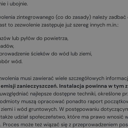
ie i ubojnie.
olenia zintegrowanego (co do zasady) należy zadbać 
t to zezwolenie zastępuje już szereg innych m.in.:
zów lub pyłów do powietrza,
padów,
owadzenie ścieków do wód lub ziemi,
obór wód.
wolenia musi zawierać wiele szczegółowych informacj
emisji zanieczyszczeń. Instalacja powinna w tym z
i uwzględniać najlepsze dostępne techniki, określone p
 podmioty muszą opracować ponadto raport początkow
y, ziemi i wód gruntowych. W postępowaniu dotyczący
także udział społeczeństwo, które ma prawo wnosić wn
. Proces może też wiązać się z przeprowadzeniem po