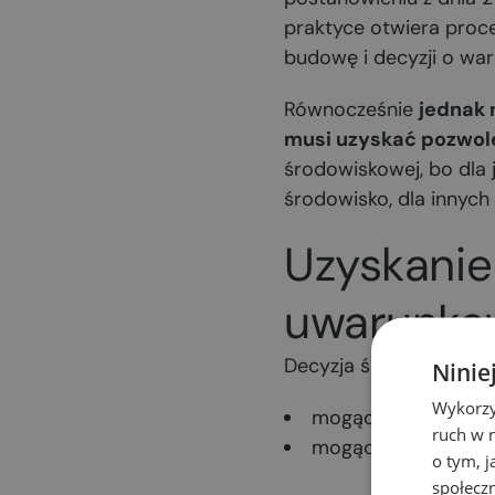
praktyce otwiera proc
budowę i decyzji o wa
Równocześnie
jednak 
musi uzyskać pozwol
środowiskowej, bo dla
środowisko, dla innych
Uzyskanie
uwarunkow
Decyzja środowiskowa j
Ninie
Wykorzy
mogących
zawsze 
ruch w n
mogących
potencja
o tym, 
społecz