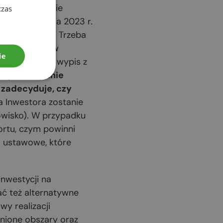
19 r. w sprawie
czas
 z 29 sierpnia 2023 r.
sta lub Gminy. Trzeba
 środowisko (w
ie
 ewidencyjna, wypis z
e potencjalnie
zadecyduje, czy
 Inwestora zostanie
owisko). W przypadku
ortu, czym powinni
a ustawowe, które
nwestycji na
ać też alternatywne
y realizacji
enione obszary oraz