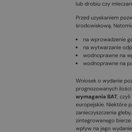
lub drobiu czy mleczarn
Przed uzyskaniem pozw
środowiskową. Natomias
na wprowadzenie ga
na wytwarzanie od
wodnoprawne na wpr
wodnoprawne na p
Wniosek o wydanie poz
prognozowanych ilości
wymagania BAT
, czyl
europejskie. Niektóre
zanieczyszczenia gleb
zintegrowanego bierze 
wpływ na jego wydanie