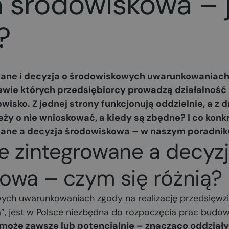
 środowiskowa – j
?
wane i decyzja o środowiskowych uwarunkowaniach
awie których przedsiębiorcy prowadzą działalnoś
wisko. Z jednej strony funkcjonują oddzielnie, a z d
ży o nie wnioskować, a kiedy są zbędne? I co konkr
wane a decyzja środowiskowa – w naszym poradnik
e zintegrowane a decyz
owa – czym się różnią?
ych uwarunkowaniach zgody na realizację przedsięwzię
”, jest w Polsce niezbędna do rozpoczęcia prac budo
e może zawsze lub potencjalnie – znacząco oddział