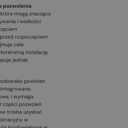
a pozwolenia
e, które mogą znacząco
ywania i wielkości
oczęciem
 przed rozpoczęciem
jmuje całe
konkretną instalację
tępuje jednak
rodowisko powinien
zintegrowane
.
dowe, i wymaga
ż części pozwoleń
ów trzeba uzyskać
istracyjny w
cyzja środowiskowa w