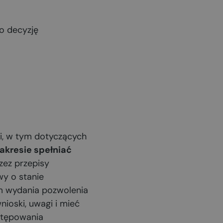
o decyzję
i, w tym dotyczących
akresie spełniać
rzez przepisy
y o stanie
m wydania pozwolenia
ioski, uwagi i mieć
stępowania