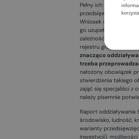
Pełny ich wykaz zawier
informa
korzysta
przedsięwzięć mogącyc
Wniosek o wydanie decy
go uzupełnić o Kartę i
zależności od rodzaju 
rejestru gruntów, zasię
znacząco oddziaływa
trzeba przeprowadza
nałożony obowiązek pr
stwierdzenia takiego o
zająć się specjaliści
należy pisemnie potwie
Raport oddziaływania 
środowisko, ludność, k
warianty przedsięwzię
inwestycji), możliwośc