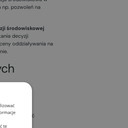
a np. pozwoleń na
zji środowiskowej
ania decyzji
ceny oddziaływania na
nie.
ych
alizować
dsięwzięć
formacje
a przedsięwzięć
ć te