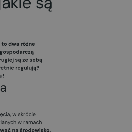
akie są
 to dwa różne
ć gospodarczą
rugiej są ze sobą
etnie regulują?
u!
ja
cia, w skrócie
wlanych w ramach
ywać na środowisko.