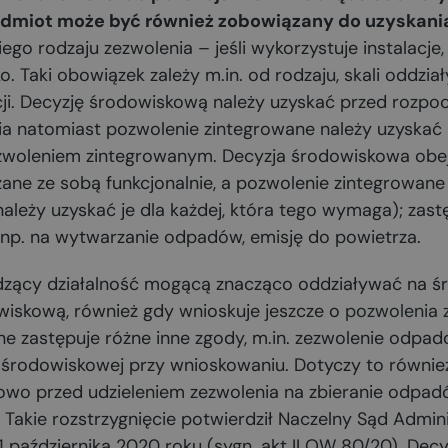
podmiot może być również zobowiązany do uzyskani
giego rodzaju zezwolenia – jeśli wykorzystuje instalacj
. Taki obowiązek zależy m.in. od rodzaju, skali oddział
lacji. Decyzję środowiskową należy uzyskać przed rozp
a natomiast pozwolenie zintegrowane należy uzyskać
pozwoleniem zintegrowanym. Decyzja środowiskowa obe
ane ze sobą funkcjonalnie, a pozwolenie zintegrowane 
j, należy uzyskać je dla każdej, która tego wymaga); zas
np. na wytwarzanie odpadów, emisję do powietrza.
zący działalność mogącą znacząco oddziaływać na ś
wiskową, również gdy wnioskuje jeszcze o
pozwolenia 
ne zastępuje różne inne zgody, m.in. zezwolenie odpa
i środowiskowej przy wnioskowaniu. Dotyczy to równie
owo przed udzieleniem zezwolenia na zbieranie odpad
Takie rozstrzygnięcie potwierdził Naczelny Sąd Admin
1 października 2020 roku (sygn. akt II OW 80/20). De