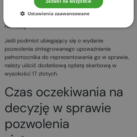
Opłata skarbowa jest stała i wynosi 2011 złotych
Zezwól na wszystkie
w przypadku działalności gospodarczej oraz 506
Ustawienia zaawansowane
złotych, jeśli dotyczy małych firm lub działalności
rolniczej.
Jeśli podmiot ubiegający się o wydanie
pozwolenia zintegrowanego upoważnienie
pełnomocnika do reprezentowania go w sprawie,
należy uiścić dodatkową opłatę skarbową w
wysokości 17 złotych.
Czas oczekiwania na
decyzję w sprawie
pozwolenia