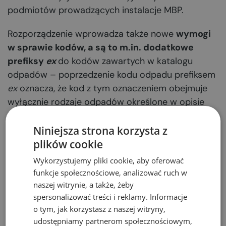
podmiotów prowadzących instalacje MBP.
Rozporządzenie wprowadza także nowe
wymogi
w sprawie kodów, a są to m.in. dodatkowe
prefiksy
ex
do kodów zawartych w katalogu
odpadów – poprzedzenie kodu odpadu prefiksem
ex
oznacza, że kod z tym oznaczeniem obejmuje
wyłącznie rodzaje odpadów określone w opisie
kodu.
Niniejsza strona korzysta z
Nowa wielkość frakcji
plików cookie
podsitowej i metody jej
Wykorzystujemy pliki cookie, aby oferować
funkcje społecznościowe, analizować ruch w
przetwarzania
naszej witrynie, a także, żeby
spersonalizować treści i reklamy. Informacje
Nowe rozporządzenie dopuszcza także możliwość
o tym, jak korzystasz z naszej witryny,
wydzielenia frakcji podsitowej odpadów o
udostępniamy partnerom społecznościowym,