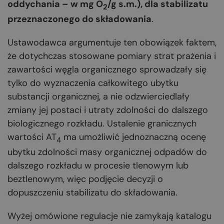
oddychania – w mg O
/g s.m.), dla stabilizatu
2
przeznaczonego do składowania
.
Ustawodawca argumentuje ten obowiązek faktem,
że dotychczas stosowane pomiary strat prażenia i
zawartości węgla organicznego sprowadzały się
tylko do wyznaczenia całkowitego ubytku
substancji organicznej, a nie odzwierciedlały
zmiany jej postaci i utraty zdolności do dalszego
biologicznego rozkładu. Ustalenie granicznych
wartości AT
ma umożliwić jednoznaczną ocenę
4
ubytku zdolności masy organicznej odpadów do
dalszego rozkładu w procesie tlenowym lub
beztlenowym, więc podjęcie decyzji o
dopuszczeniu stabilizatu do składowania.
Wyżej omówione regulacje nie zamykają katalogu