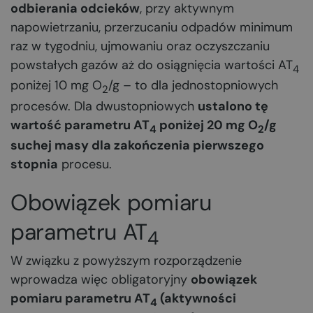
odbierania odcieków
, przy aktywnym
napowietrzaniu, przerzucaniu odpadów minimum
raz w tygodniu, ujmowaniu oraz oczyszczaniu
powstałych gazów aż do osiągnięcia wartości AT
4
poniżej 10 mg O
/g – to dla jednostopniowych
2
procesów. Dla dwustopniowych
ustalono tę
wartość parametru AT
poniżej 20 mg O
/g
4
2
suchej masy dla zakończenia pierwszego
stopnia
procesu.
Obowiązek pomiaru
parametru AT
4
W związku z powyższym rozporządzenie
wprowadza więc obligatoryjny
obowiązek
pomiaru parametru AT
(aktywności
4