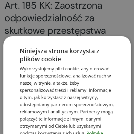
Art. 185 KK: Zaostrzona
odpowiedzialność za
skutkowe przestępstwa
przeciwko środowisku
Niniejsza strona korzysta z
plików cookie
§ 1. Jeżeli następstwem czynu określonego w
art. 182 § 1 lub 3, art. 183 § 1 lub 3, lub w art.
Wykorzystujemy pliki cookie, aby oferować
184 § 1, lub 2 jest zniszczenie w świecie
funkcje społecznościowe, analizować ruch w
roślinnym, lub zwierzęcym […] sprawca
naszej witrynie, a także, żeby
spersonalizować treści i reklamy. Informacje
podlega karze pozbawienia wolności
od 6
o tym, jak korzystasz z naszej witryny,
miesięcy do lat 8
.
udostępniamy partnerom społecznościowym,
§ 2. Jeżeli następstwem czynu […] jest ciężki
reklamowym i analitycznym. Partnerzy mogą
uszczerbek na zdrowiu człowieka, sprawca
połączyć te informacje z innymi danymi
podlega karze pozbawienia wolności
od roku
otrzymanymi od Ciebie lub uzyskanymi
do lat 10
.
podczas korzystania z ich usług.
Polityka