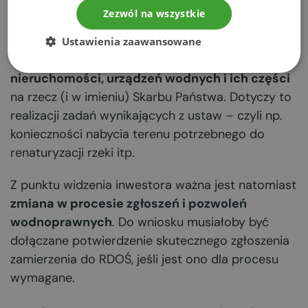
Poza zmianami w regulacjach OOŚ projekt
Zezwól na wszystkie
omawianej nowelizacji uwzględnia także ustawę
Prawo Wodne – pojawił się nowy przepis, który
Ustawienia zaawansowane
miałby
upoważniać Wody Polskie do nabywania
nieruchomości, urządzeń wodnych i ich części
na rzecz (i w imieniu) Skarbu Państwa. Dotyczy to
realizacji zadań wynikających z ustaw – czyli np.
konieczności nabycia terenu potrzebnego do
renaturyzacji rzeki itp.
Z punktu widzenia inwestora ważna jest natomiast
zmiana w procesie
zgłoszeń i pozwoleń
wodnoprawnych
. Do wniosku musiałoby być
dołączane potwierdzenie skutecznego zgłoszenia
zamierzenia do RDOŚ, jeśli jest ono dla procesu
wymagane.