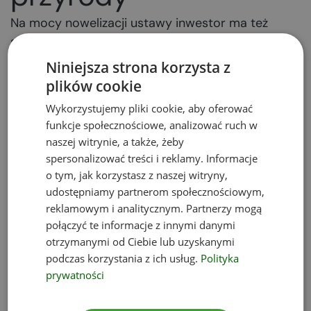
Na mocy nowelizacji ustawy inwestor ma też
spotkać się z
odmową uzgodnienia projektu
decyzji o warunkach zabudowy, jeżeli
Niniejsza strona korzysta z
inwestycja miałaby być zlokalizowana na
plików cookie
terenie form ochrony przyrody
, gdy nie dołączy
Wykorzystujemy pliki cookie, aby oferować
do wniosku o uzgodnienie tegoż projektu decyzji o
funkcje społecznościowe, analizować ruch w
środowiskowych uwarunkowaniach, a jest ona
naszej witrynie, a także, żeby
wymagana. Takiej odmowy udzieliłby regionalny
spersonalizować treści i reklamy. Informacje
dyrektor ochrony środowiska, który – jeśli ustawa
o tym, jak korzystasz z naszej witryny,
wejdzie w życie – uzyska stosowną w tym celu
udostępniamy partnerom społecznościowym,
reklamowym i analitycznym. Partnerzy mogą
podstawę prawną.
połączyć te informacje z innymi danymi
Zmiany w prawie
otrzymanymi od Ciebie lub uzyskanymi
podczas korzystania z ich usług.
Polityka
prywatności
wodnym