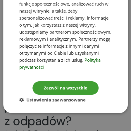
żużlu i popiołów paleniskowych. A to znów wiąże
funkcje społecznościowe, analizować ruch w
się z koniecznością dostosowania systemu
naszej witrynie, a także, żeby
spersonalizować treści i reklamy. Informacje
monitoringu. W kwestii odpadów wtórnych –
żużli
o tym, jak korzystasz z naszej witryny,
i popiołów paleniskowych – określono też
udostępniamy partnerom społecznościowym,
dolną zawartość niedopalonych substancji
reklamowym i analitycznym. Partnerzy mogą
organicznych. Aby ją uzyskać, trzeba wprowadzić
połączyć te informacje z innymi danymi
proces dopalania odpadów, np. w piecu
otrzymanymi od Ciebie lub uzyskanymi
obrotowym.
podczas korzystania z ich usług.
Polityka
prywatności
Co z odzyskiem
energii i
Zezwól na wszystkie
Ustawienia zaawansowane
pozyskiwaniem paliwa
z odpadów?