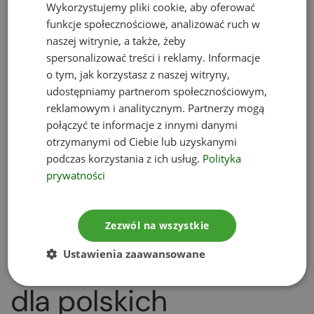
Wykorzystujemy pliki cookie, aby oferować
Mechanizm dostosowywania
funkcje społecznościowe, analizować ruch w
cen na granicach
naszej witrynie, a także, żeby
spersonalizować treści i reklamy. Informacje
Import określonych produktów w ramach Fit for
o tym, jak korzystasz z naszej witryny,
55 ma wiązać się z wprowadzeniem cen za emisję
udostępniamy partnerom społecznościowym,
reklamowym i analitycznym. Partnerzy mogą
CO2 – będzie to zapobiegać przenoszeniu
połączyć te informacje z innymi danymi
produkcji wysokoemisyjnej z państw
otrzymanymi od Ciebie lub uzyskanymi
członkowskich UE do innych krajów. Tzw.
cło
podczas korzystania z ich usług.
Polityka
węglowe ma wyrównywać różnicę w kosztach
prywatności
produkcji
w UE i nakłaniać kraje spoza Europy do
wdrożenia polityki zapobiegającej zmianom
klimatycznym.
Zezwól na wszystkie
Co Fit for 55 oznacza
Ustawienia zaawansowane
dla polskich