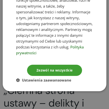
funkcje społecznościowe, analizować ruch w
podnosiło to znacznie koszty prowadzenia
naszej witrynie, a także, żeby
działalności
. Ustawodawca uwzględnił ten
spersonalizować treści i reklamy. Informacje
o tym, jak korzystasz z naszej witryny,
postulat i planuje
znieść ten przepis
.
udostępniamy partnerom społecznościowym,
reklamowym i analitycznym. Partnerzy mogą
Z drugiej strony przewiduje się nowe możliwości
połączyć te informacje z innymi danymi
„uszczelnienia systemu gospodarki odpadami” –
otrzymanymi od Ciebie lub uzyskanymi
to m.in.
skrócenie czasu na podjęcie
podczas korzystania z ich usług.
Polityka
działalności
z zezwoleniem z dwóch lat na rok, co
prywatności
ma ograniczyć takie sytuacje, w których
przedsiębiorcy wskazują miejsca magazynowania
odpadów, podczas gdy żadne z nich przez długi
Zezwól na wszystkie
czas tam nie trafiają.
Ustawienia zaawansowane
„Ciemna strona”
ustawy – delikty i