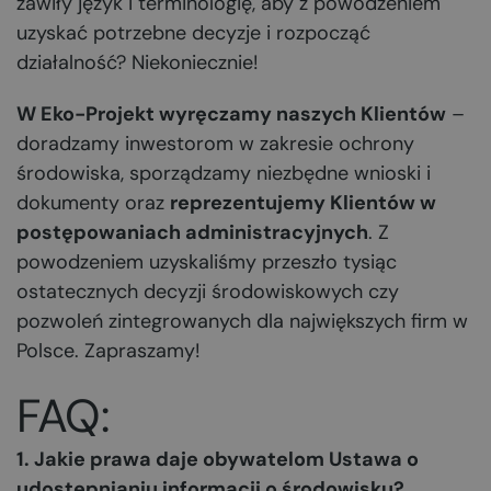
zawiły język i terminologię, aby z powodzeniem
uzyskać potrzebne decyzje i rozpocząć
działalność? Niekoniecznie!
W Eko-Projekt wyręczamy naszych Klientów
–
doradzamy inwestorom w zakresie ochrony
środowiska, sporządzamy niezbędne wnioski i
dokumenty oraz
reprezentujemy Klientów w
postępowaniach administracyjnych
. Z
powodzeniem uzyskaliśmy przeszło tysiąc
ostatecznych decyzji środowiskowych czy
pozwoleń zintegrowanych dla największych firm w
Polsce. Zapraszamy!
FAQ:
1. Jakie prawa daje obywatelom Ustawa o
udostępnianiu informacji o środowisku?