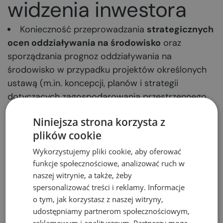
widzenia inwestora
Konieczność przeprowadzania
strategicznych
ocen oddziaływania na środowisko
oraz
sporządzania prognoz oddziaływania na
środowisko w przypadku projektów określonych
ustawą (m.in. koncepcji, planów i strategii
dotyczących zagospodarowania przestrzennego,
energetyki, transportu, przemysłu, rolnictwa,
Niniejsza strona korzysta z
leśnictwa, gospodarki odpadami).
plików cookie
Konieczność przeprowadzania
ocen
oddziaływania na środowisko
w przypadku
Wykorzystujemy pliki cookie, aby oferować
wszystkich przedsięwzięć mogących
znacząco
funkcje społecznościowe, analizować ruch w
naszej witrynie, a także, żeby
lub potencjalnie znacząco oddziaływać
na
spersonalizować treści i reklamy. Informacje
środowisko naturalne, których rodzaje są
o tym, jak korzystasz z naszej witryny,
określane na drodze rozporządzeń Rady
udostępniamy partnerom społecznościowym,
Ministrów. Ocena przeprowadzana jest w ramach