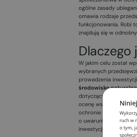
ogólne zasady ubiegan
omawia rodzaje przeds
funkcjonowania. Robi t
znajdują się w odnośn
Dlaczego 
W jakim celu został w
wybranych przedsięwzię
prowadzenia inwestycj
środowisko naturalne
dotyczących obecnej sy
Ninie
ocenę wspomnianego od
ochronie i prowadzącyc
Wykorzy
ruch w n
o uwarunkowaniach śro
o tym, 
inwestycji, ale do pewn
społecz