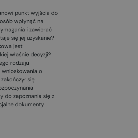
nowi punkt wyjścia do
sposób wpłynąć na
wymagania i zawierać
aje się jej uzyskanie?
kowa jest
iej właśnie decyzji?
wego rodzaju
u wnioskowania o
zakończył się
ozpoczynania
y do zapoznania się z
icjalne dokumenty
?