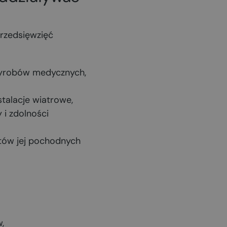
przedsięwzięć
 wyrobów medycznych,
stalacje wiatrowe,
 i zdolności
któw jej pochodnych
,