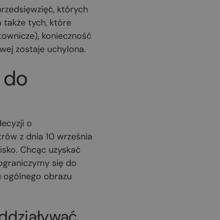
przedsięwzięć, których
także tych, które
townicze), konieczność
ej zostaje uchylona.
 do
ecyzji o
rów z dnia 10 września
isko. Chcąc uzyskać
 ograniczymy się do
u ogólnego obrazu
ddziaływać