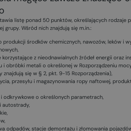
o
awia listę ponad 50 punktów, określających rodzaje 
j grupy. Wśród nich znajdują się m.in.:
 do produkcji środków chemicznych, nawozów, leków i
howych,
 korzystające z nieodnawialnych źródeł energii oraz in
u i obróbki metali o określonej w Rozporządzeniu mocy
 znajdują się w § 2, pkt. 9-15 Rozporządzenia),
ycia, przesyłu i magazynowania ropy naftowej, produ
 i odkrywkowe o określonych parametrach,
 i autostrady,
kie,
ów,
wa odpadów, stacje demontażu i złomowania pojazdów