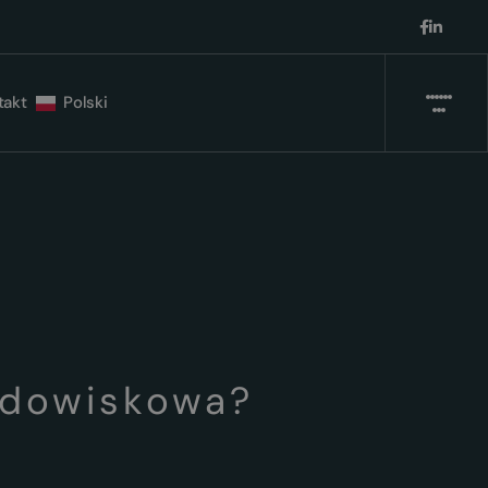
takt
Polski
odowiskowa?