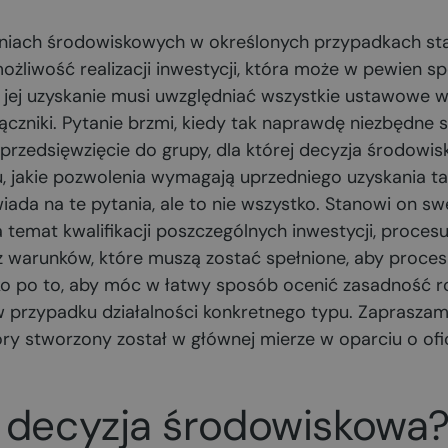
iach środowiskowych w określonych przypadkach sta
ożliwość realizacji inwestycji, która może w pewien 
 jej uzyskanie musi uwzględniać wszystkie ustawowe 
czniki. Pytanie brzmi, kiedy tak naprawdę niezbędne st
 przedsięwzięcie do grupy, dla której decyzja środowis
, jakie pozwolenia wymagają uprzedniego uzyskania tak
iada na te pytania, ale to nie wszystko. Stanowi on s
temat kwalifikacji poszczególnych inwestycji, proces
 warunków, które muszą zostać spełnione, aby proces 
o po to, aby móc w łatwy sposób ocenić zasadność r
 przypadku działalności konkretnego typu. Zapraszam
óry stworzony został w głównej mierze w oparciu o of
 decyzja środowiskowa