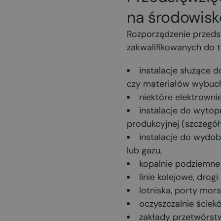
na środowisk
Rozporządzenie przedst
zakwalifikowanych do te
instalacje służące
czy materiałów wybuc
niektóre elektrownie
instalacje do wytop
produkcyjnej (szczegóły
instalacje do wydob
lub gazu,
kopalnie podziemne
linie kolejowe, drogi
lotniska, porty mors
oczyszczalnie ściek
zakłady przetwórst