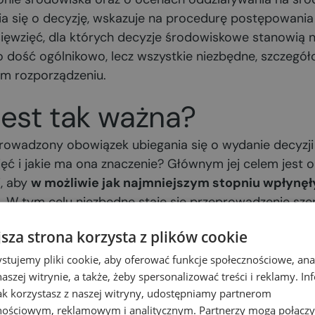
ia się o decyzję, wskazuje na procedurę postępowania
ięwzięć, dla których decyzje środowiskowe stanowią 
o dość ogólnikowo, lecz wszystkie niezbędne, szczegó
ym rozporządzeniu.
jest tak ważna?
prowadzony obowiązek ubiegania się o wydanie decyzji
ć i jakie ma ona znaczenie? Głównym jej celem jest o
i, aby
w możliwie jak najmniejszym stopniu wpłynę
. W tym celu niezbędne staje się przeprowadzenie sze
tuacji oraz planowanego kształtu przedsięwzięcia. Nie
jsza strona korzysta z plików cookie
działywania na środowisko. Ważne jest wskazanie dzi
h do przyjęcia jak najlepszych praktyk w tej materii. 
stujemy pliki cookie, aby oferować funkcje społecznościowe, an
aszej witrynie, a także, żeby spersonalizować treści i reklamy. In
dowiskowych nie stanowi jedynie biernego pozwoleni
jak korzystasz z naszej witryny, udostępniamy partnerom
ego stopnia określa jej kształt.
nościowym, reklamowym i analitycznym. Partnerzy mogą połączy