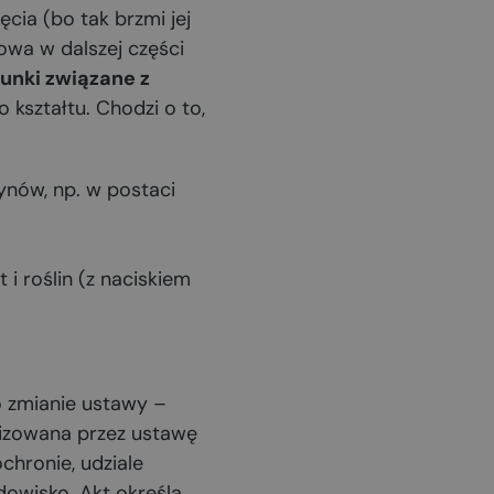
cia (bo tak brzmi jej
wa w dalszej części
unki związane z
kształtu. Chodzi o to,
ynów, np. w postaci
i roślin (z naciskiem
o zmianie ustawy –
lizowana przez ustawę
chronie, udziale
owisko. Akt określa