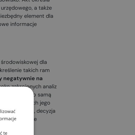
 urzędowego, a także
niezbędny element dla
łowe informacje
 środowiskowej dla
kreślenie takich ram
ły negatywnie na
roko zakrojonych analiz
 chodzi tutaj o samą
ałań służących jego
Z tego względu, decyzja
alizować
formacje
a na dokonanie
ć te