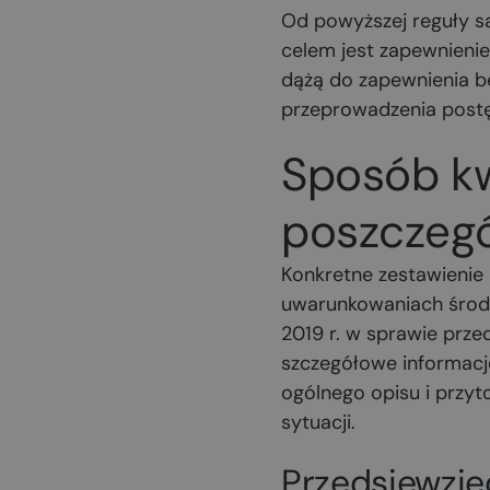
Od powyższej reguły są
celem jest zapewnieni
dążą do zapewnienia be
przeprowadzenia postę
Sposób kw
poszczegó
Konkretne zestawienie 
uwarunkowaniach środo
2019 r. w sprawie prz
szczegółowe informacje
ogólnego opisu i przy
sytuacji.
Przedsięwzi