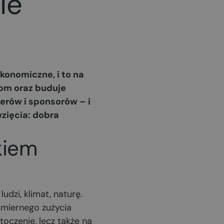
ie
konomiczne, i to na
rom oraz buduje
erów i sponsorów – i
zięcia: dobra
kiem
udzi, klimat, naturę.
miernego zużycia
toczenie, lecz także na