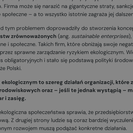
Firma może się narazić na gigantyczne straty, sankcje 
 społeczne – a to wszystko istotnie zagraża jej dalszem
nad tym problemem doprowadziły do stworzenia konc
rstw zrównoważonych
(ang.
sustainable enterprises
)
ne i społeczne. Takich firm, które obniżają swoje neg
przez sprawne zarządzanie ryzykiem ekologicznym. Wie
s obligatoryjnych i stało się podstawą polityki środow
że Polski.
ekologicznym to szereg działań organizacji, które
odowiskowych oraz – jeśli te jednak wystąpią – 
r i zasięg.
kologiczna społeczeństwa sprawia, że przedsiębiors
wą. Z drugiej strony ludzie są coraz bardziej wyczulen
onym rozwojem muszą podążać konkretne działania.