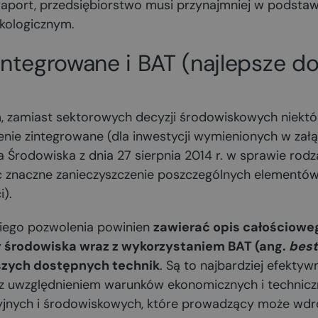
raport, przedsiębiorstwo musi przynajmniej w podsta
ekologicznym.
integrowane i BAT (najlepsze d
, zamiast sektorowych decyzji środowiskowych niektó
nie zintegrowane (dla inwestycji wymienionych w załą
 Środowiska z dnia 27 sierpnia 2014 r. w sprawie rodza
naczne zanieczyszczenie poszczególnych elementów 
i).
iego pozwolenia powinien
zawierać opis całościowe
 środowiska wraz z wykorzystaniem BAT (ang.
best
pszych dostępnych technik
. Są to najbardziej efekty
z uwzględnieniem warunków ekonomicznych i techniczn
yjnych i środowiskowych, które prowadzący może wdr