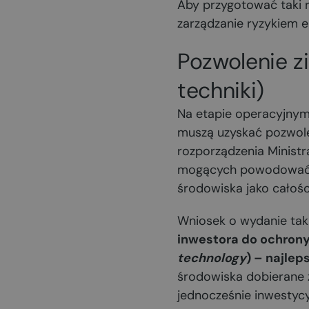
Aby przygotować taki 
zarządzanie ryzykiem 
Pozwolenie z
techniki)
Na etapie operacyjnym
muszą uzyskać pozwole
rozporządzenia Ministra
mogących powodować z
środowiska jako całośc
Wniosek o wydanie tak
inwestora do ochrony
technology
) – najle
środowiska dobierane 
jednocześnie inwestyc