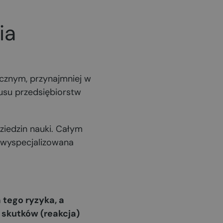
ia
cznym, przynajmniej w
tusu przedsiębiorstw
ziedzin nauki. Całym
ć wyspecjalizowana
 tego ryzyka, a
 skutków (reakcja)