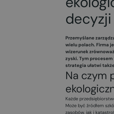
ekolog
decyzj
Przemyślane zarządzan
wielu polach. Firma 
wizerunek zrównoważo
zyski. Tym procesem 
strategia ułatwi tak
Na czym p
ekologic
Każde przedsiębiorstwo 
Może być źródłem szk
zasobów, jak i katastr