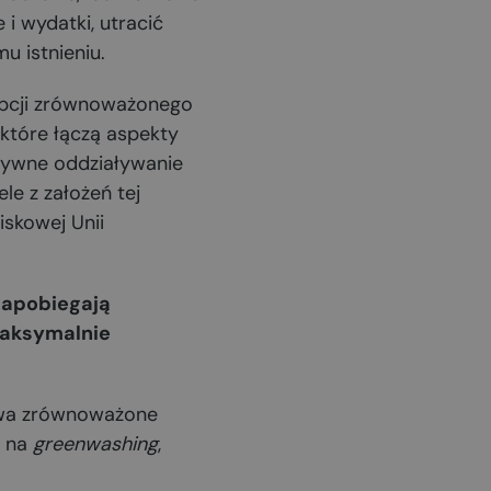
i wydatki, utracić
u istnieniu.
epcji zrównoważonego
, które łączą aspekty
atywne oddziaływanie
le z założeń tej
iskowej Unii
 zapobiegają
maksymalnie
twa zrównoważone
i na
greenwashing
,