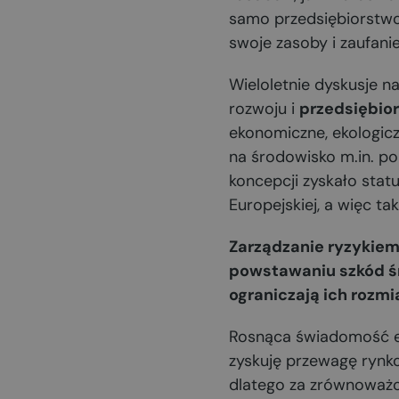
samo przedsiębiorstwo. 
swoje zasoby i zaufanie
Wieloletnie dyskusje 
rozwoju i
przedsiębio
ekonomiczne, ekologicz
na środowisko m.in. po
koncepcji zyskało statu
Europejskiej, a więc tak
Zarządzanie ryzykiem 
powstawaniu szkód śr
ograniczają ich rozmia
Rosnąca świadomość e
zyskuję przewagę rynko
dlatego za zrównoważ