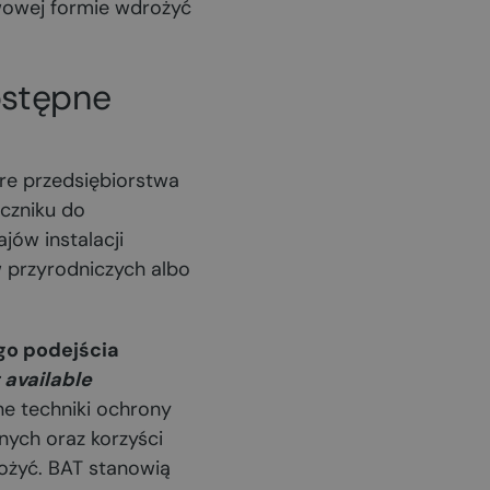
wowej formie wdrożyć
ostępne
re przedsiębiorstwa
czniku do
jów instalacji
przyrodniczych albo
go podejścia
 available
wne techniki ochrony
ych oraz korzyści
ożyć. BAT stanowią