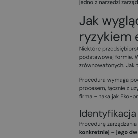
jedno z narzędzi zarzą
Jak wyglą
ryzykiem 
Niektóre przedsiębior
podstawowej formie. Ws
zrównoważonych. Jak t
Procedura wymaga podję
procesem, łącznie z uz
firma – taka jak Eko-p
Identyfikacj
Procedurę zarządzania
konkretniej – jego dw