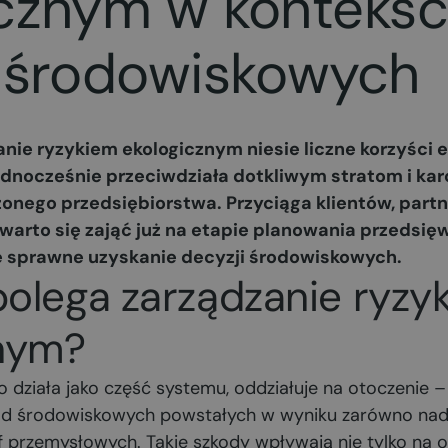
icznym w kontekśc
i środowiskowych
ie ryzykiem ekologicznym niesie liczne korzyści e
jednocześnie przeciwdziała dotkliwym stratom i ka
nego przedsiębiorstwa. Przyciąga klientów, partn
warto się zająć już na etapie planowania przedsięw
że sprawne uzyskanie decyzji środowiskowych.
olega zarządzanie ryzy
znym?
działa jako część systemu, oddziałuje na otoczenie – l
ód środowiskowych powstałych w wyniku zarówno nad
of przemysłowych. Takie szkody wpływają nie tylko na o