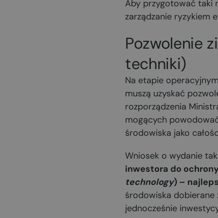
Aby przygotować taki 
zarządzanie ryzykiem 
Pozwolenie z
techniki)
Na etapie operacyjnym
muszą uzyskać pozwole
rozporządzenia Ministra
mogących powodować z
środowiska jako całośc
Wniosek o wydanie tak
inwestora do ochrony
technology
) – najle
środowiska dobierane 
jednocześnie inwestyc