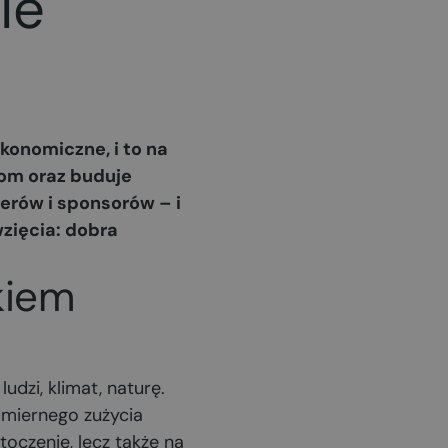
ie
konomiczne, i to na
rom oraz buduje
erów i sponsorów – i
zięcia: dobra
kiem
udzi, klimat, naturę.
miernego zużycia
toczenie, lecz także na