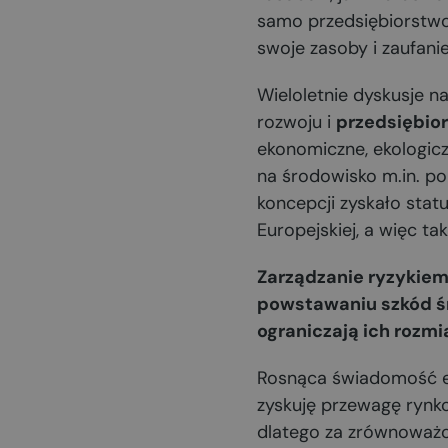
samo przedsiębiorstwo. 
swoje zasoby i zaufanie
Wieloletnie dyskusje 
rozwoju i
przedsiębio
ekonomiczne, ekologicz
na środowisko m.in. po
koncepcji zyskało statu
Europejskiej, a więc tak
Zarządzanie ryzykiem 
powstawaniu szkód śr
ograniczają ich rozmia
Rosnąca świadomość e
zyskuję przewagę rynko
dlatego za zrównoważ