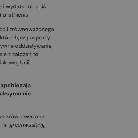
i wydatki, utracić
u istnieniu.
epcji zrównoważonego
, które łączą aspekty
atywne oddziaływanie
le z założeń tej
iskowej Unii
 zapobiegają
maksymalnie
twa zrównoważone
i na
greenwashing
,