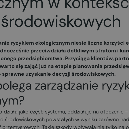
icznym w kontekśc
i środowiskowych
ie ryzykiem ekologicznym niesie liczne korzyści e
jednocześnie przeciwdziała dotkliwym stratom i ka
nego przedsiębiorstwa. Przyciąga klientów, partn
warto się zająć już na etapie planowania przedsięw
że sprawne uzyskanie decyzji środowiskowych.
olega zarządzanie ryzy
znym?
działa jako część systemu, oddziałuje na otoczenie – l
ód środowiskowych powstałych w wyniku zarówno nad
of przemysłowych. Takie szkody wpływają nie tylko na o