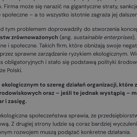
Firma może się narazić na gigantyczne straty, sankcje 
 społeczne – a to wszystko istotnie zagraża jej dalszem
nad tym problemem doprowadziły do stworzenia konc
rstw zrównoważonych
(ang.
sustainable enterprises
)
ne i społeczne. Takich firm, które obniżają swoje neg
przez sprawne zarządzanie ryzykiem ekologicznym. Wie
s obligatoryjnych i stało się podstawą polityki środow
że Polski.
ekologicznym to szereg działań organizacji, które
odowiskowych oraz – jeśli te jednak wystąpią – 
r i zasięg.
kologiczna społeczeństwa sprawia, że przedsiębiors
wą. Z drugiej strony ludzie są coraz bardziej wyczulen
onym rozwojem muszą podążać konkretne działania.