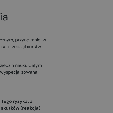
ia
cznym, przynajmniej w
tusu przedsiębiorstw
ziedzin nauki. Całym
ć wyspecjalizowana
 tego ryzyka, a
 skutków (reakcja)