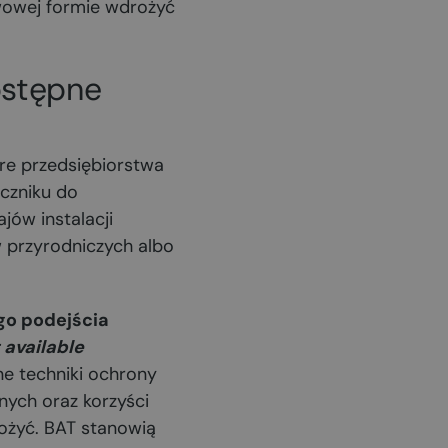
wowej formie wdrożyć
ostępne
re przedsiębiorstwa
czniku do
jów instalacji
przyrodniczych albo
go podejścia
 available
wne techniki ochrony
ych oraz korzyści
ożyć. BAT stanowią