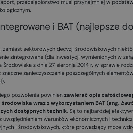
raport, przedsiębiorstwo musi przynajmniej w podsta
ekologicznym.
integrowane i BAT (najlepsze d
, zamiast sektorowych decyzji środowiskowych niektó
nie zintegrowane (dla inwestycji wymienionych w załą
 Środowiska z dnia 27 sierpnia 2014 r. w sprawie rodza
naczne zanieczyszczenie poszczególnych elementów 
i).
iego pozwolenia powinien
zawierać opis całościowe
 środowiska wraz z wykorzystaniem BAT (ang.
best
pszych dostępnych technik
. Są to najbardziej efekty
z uwzględnieniem warunków ekonomicznych i techniczn
yjnych i środowiskowych, które prowadzący może wdr