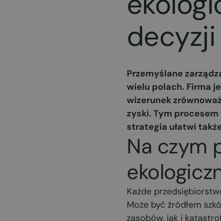
ekolog
decyzj
Przemyślane zarządzan
wielu polach. Firma 
wizerunek zrównoważo
zyski. Tym procesem 
strategia ułatwi tak
Na czym p
ekologic
Każde przedsiębiorstwo 
Może być źródłem szk
zasobów, jak i katastr