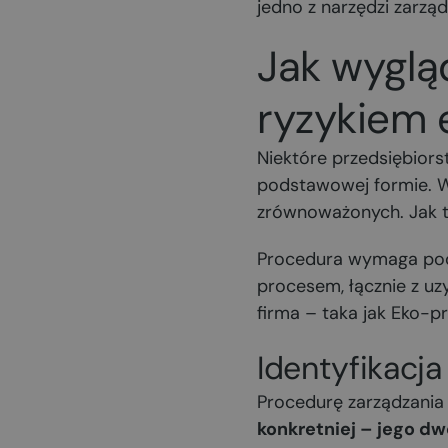
jedno z narzędzi zarzą
Jak wyglą
ryzykiem 
Niektóre przedsiębior
podstawowej formie. Ws
zrównoważonych. Jak t
Procedura wymaga podję
procesem, łącznie z uz
firma – taka jak Eko-p
Identyfikacj
Procedurę zarządzania
konkretniej – jego dw