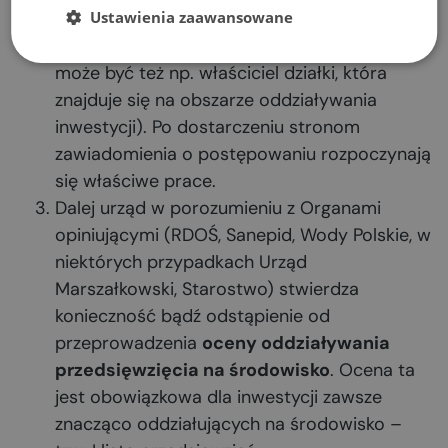
administracyjne
Ustawienia zaawansowane
– zostają rozpoznane
strony postępowania (stroną postępowania
może być też np. właściciel działki, która
znajduje się na obszarze oddziaływania
inwestycji). Po dostarczeniu stronom
zawiadomienia o postępowaniu rozpoczynają
się właściwe prace.
Dalej urząd w porozumieniu z Organami
opiniującymi (RDOŚ, Sanepid, Wody Polskie, w
niektórych przypadkach Urząd
Marszałkowski, Starostwo) stwierdza
konieczność bądź odstąpienie od
przeprowadzenia
oceny oddziaływania
przedsięwzięcia na środowisko
. Ocena ta
jest obowiązkowa dla inwestycji zawsze
znacząco oddziałujących na środowisko –