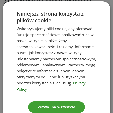
administracyjnego
Niniejsza strona korzysta z
Organ ustala,
czy wniosek jest kompletny
.
plików cookie
Jeśli brakuje jakichś informacji lub
Wykorzystujemy pliki cookie, aby oferować
załączników, organ zgłasza tzw. braki
funkcje społecznościowe, analizować ruch w
formalne i wzywa wnioskującego do
naszej witrynie, a także, żeby
uzupełniania dokumentu w terminie do 7 dni
spersonalizować treści i reklamy. Informacje
od otrzymania zgłoszenia. Jeśli wnioskujący
o tym, jak korzystasz z naszej witryny,
nie zareaguje, sprawa pozostaje „bez
udostępniamy partnerom społecznościowym,
rozpoznania” – procedura najczęściej zostaje
reklamowym i analitycznym. Partnerzy mogą
umorzona a w konsekwencji nie jest
połączyć te informacje z innymi danymi
wydawana decyzja środowiskowa. Procedura
otrzymanymi od Ciebie lub uzyskanymi
podczas korzystania z ich usług.
Privacy
zatem musi zostać ponownie przez
Policy
Wnioskodawcę zainicjowana. Sytuacja ta
dotyczy także nieuiszczenia opłaty
skarbowej.
Zezwól na wszystkie
Urząd
rozpoczyna postępowanie