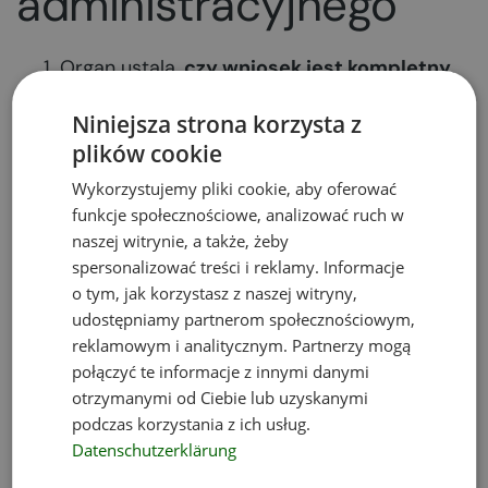
administracyjnego
Organ ustala,
czy wniosek jest kompletny
.
Jeśli brakuje jakichś informacji lub
Niniejsza strona korzysta z
załączników, organ zgłasza tzw. braki
plików cookie
formalne i wzywa wnioskującego do
uzupełniania dokumentu w terminie do 7 dni
Wykorzystujemy pliki cookie, aby oferować
od otrzymania zgłoszenia. Jeśli wnioskujący
funkcje społecznościowe, analizować ruch w
naszej witrynie, a także, żeby
nie zareaguje, sprawa pozostaje „bez
spersonalizować treści i reklamy. Informacje
rozpoznania” – procedura najczęściej zostaje
o tym, jak korzystasz z naszej witryny,
umorzona a w konsekwencji nie jest
udostępniamy partnerom społecznościowym,
wydawana decyzja środowiskowa. Procedura
reklamowym i analitycznym. Partnerzy mogą
zatem musi zostać ponownie przez
połączyć te informacje z innymi danymi
Wnioskodawcę zainicjowana. Sytuacja ta
otrzymanymi od Ciebie lub uzyskanymi
dotyczy także nieuiszczenia opłaty
podczas korzystania z ich usług.
skarbowej.
Datenschutzerklärung
Urząd
rozpoczyna postępowanie