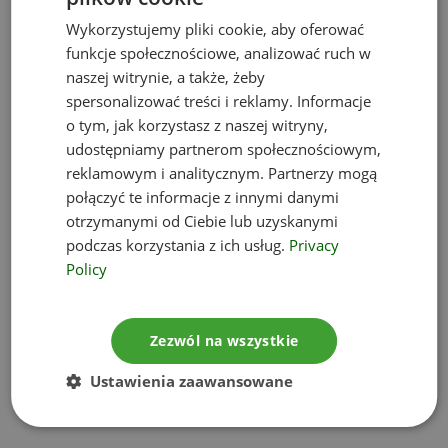
materiałów w stanie naturalnym, które
Wykorzystujemy pliki cookie, aby oferować
wykorzystano do celów budowlanych (np. piasek).
funkcje społecznościowe, analizować ruch w
Odpadów budowlanych nie można uznawać za
naszej witrynie, a także, żeby
komunalne.
spersonalizować treści i reklamy. Informacje
o tym, jak korzystasz z naszej witryny,
Odrębne zasady funkcjonują w kwestii
udostępniamy partnerom społecznościowym,
uznawania podmiotu za wytwórcę odpadów
reklamowym i analitycznym. Partnerzy mogą
powstałych w wyniku świadczenia usług
połączyć te informacje z innymi danymi
budowlanych (art. 3 ust. 1 pkt 32 ustawy o
otrzymanymi od Ciebie lub uzyskanymi
odpadach).
podczas korzystania z ich usług.
Privacy
Odrębne zasady prowadzenia ewidencji
Policy
odpadów funkcjonują w przypadku odpadów
budowlanych wytworzonych w ramach
Zezwól na wszystkie
świadczenia usług poza siedzibą przedsiębiorstwa.
Z obowiązku ewidencji zwolnieni są wytwórcy
Ustawienia zaawansowane
określonych ilości odpadów.