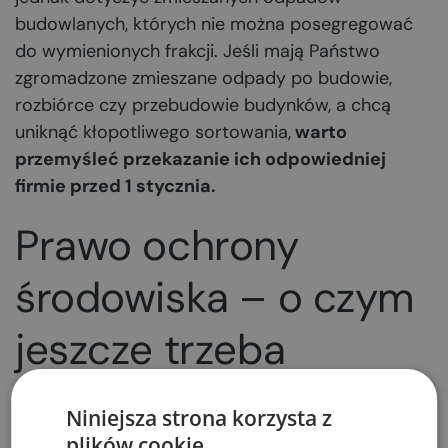
budowlanych, których nie można posegregować
do wymienionych frakcji. Jeśli mają Państwo
zgromadzone zmieszane odpady po budowie,
rozbiórce czy przebudowie budynków, a chcą
uniknąć kłopotliwego sortowania,
warto
przemyśleć przekazanie ich odpowiedniej
firmie przed 1 stycznia.
Prawo ochrony
środowiska – o czym
jeszcze trzeba
pamiętać?
Niniejsza strona korzysta z
Przepisy ustawy o odpadach nie obejmują
plików cookie