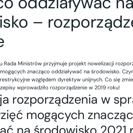
co oddziaływać n
isko – rozporządz
e
u Rada Ministrów przyjmuje projekt nowelizacji rozpor
 mogących znacząco oddziaływać na środowisko. Czyni
yt restrykcyjne względem dyrektyw unijnych. Co się zmi
rzepisy wprowadziło rozporządzenie w 2019 roku!
ja rozporządzenia w sp
wzięć mogących znaczą
ać na środowisko 2021 r