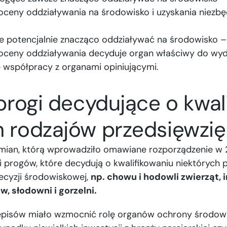
ceny oddziaływania na środowisko i uzyskania niezbę
e potencjalnie znacząco oddziaływać na środowisko 
oceny oddziaływania decyduje organ właściwy do wyda
 współpracy z organami opiniującymi.
 progi decydujące o kwal
h rodzajów przedsięwzi
mian, którą wprowadziło omawiane rozporządzenie w 2
i progów, które decydują o kwalifikowaniu niektórych 
ecyzji środowiskowej,
np. chowu i hodowli zwierząt, 
, słodowni i gorzelni.
zepisów miało wzmocnić rolę organów ochrony środow