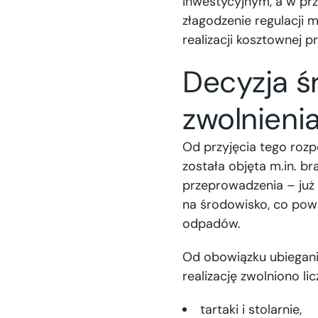
inwestycyjnym, a w prz
złagodzenie regulacji 
realizacji kosztownej 
Decyzja ś
zwolnieni
Od przyjęcia tego roz
została objęta m.in. b
przeprowadzenia – już
na środowisko, co pow
odpadów.
Od obowiązku ubiegani
realizację zwolniono lic
tartaki i stolarnie,