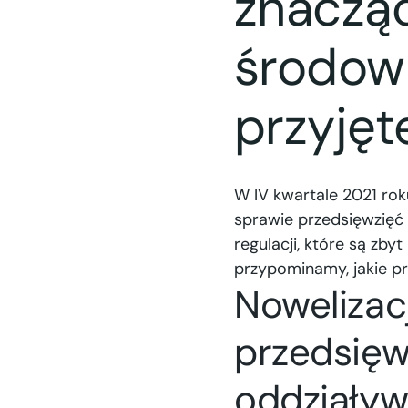
znaczą
środow
przyjęt
W IV kwartale 2021 rok
sprawie przedsięwzięć
regulacji, które są zb
przypominamy, jakie p
Nowelizac
przedsię
oddziaływ