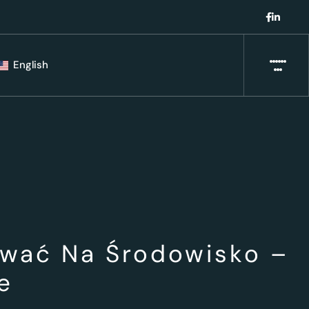
English
ywać Na Środowisko –
e