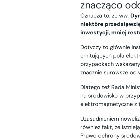
znacząco odd
Oznacza to, że ww.
Dyr
niektóre przedsięwzię
inwestycji, mniej res
Dotyczy to głównie ins
emitujących pola elek
przypadkach wskazanych 
znacznie surowsze od
Dlatego też Rada Mini
na środowisko w przypa
elektromagnetyczne z t
Uzasadnieniem nowelizac
również fakt, że istnie
Prawo ochrony środowi