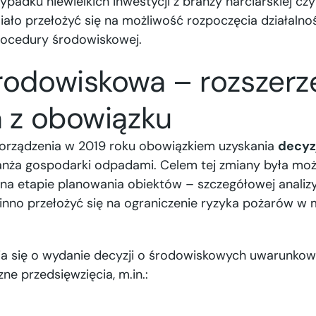
ypadku niewielkich inwestycji z branży narciarskiej cz
miało przełożyć się na możliwość rozpoczęcia działalno
procedury środowiskowej.
rodowiskowa – rozszerze
a z obowiązku
porządzenia w 2019 roku obowiązkiem uzyskania
decyz
ranża gospodarki odpadami. Celem tej zmiany była mo
 na etapie planowania obiektów – szczegółowej anali
inno przełożyć się na ograniczenie ryzyka pożarów w 
a się o wydanie decyzji o środowiskowych uwarunkow
zne przedsięwzięcia, m.in.: