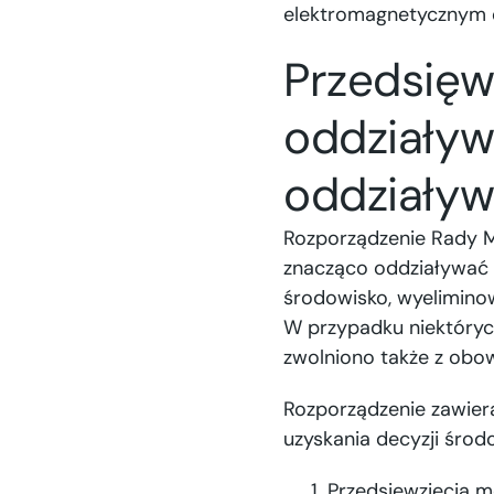
elektromagnetycznym e
Przedsięw
oddziaływ
oddziaływ
Rozporządzenie Rady M
znacząco oddziaływać 
środowisko, wyeliminow
W przypadku niektórych
zwolniono także z obow
Rozporządzenie zawier
uzyskania decyzji środ
Przedsięwzięcia 