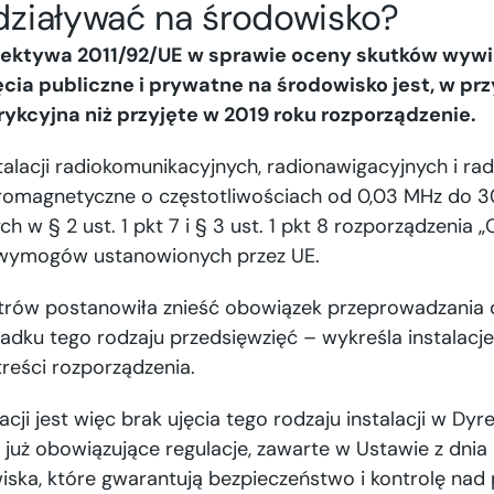
ziaływać na środowisko?
ektywa 2011/92/UE w sprawie oceny skutków wywi
cia publiczne i prywatne na środowisko jest, w pr
trykcyjna niż przyjęte w 2019 roku rozporządzenie.
talacji radiokomunikacyjnych, radionawigacyjnych i ra
tromagnetyczne o częstotliwościach od 0,03 MHz do
w § 2 ust. 1 pkt 7 i § 3 ust. 1 pkt 8 rozporządzenia „
 wymogów ustanowionych przez UE.
strów postanowiła znieść obowiązek przeprowadzania
dku tego rodzaju przedsięwzięć – wykreśla instalacje
reści rozporządzenia.
ji jest więc brak ujęcia tego rodzaju instalacji w Dyr
ją już obowiązujące regulacje, zawarte w Ustawie z dnia 
ska, które gwarantują bezpieczeństwo i kontrolę nad