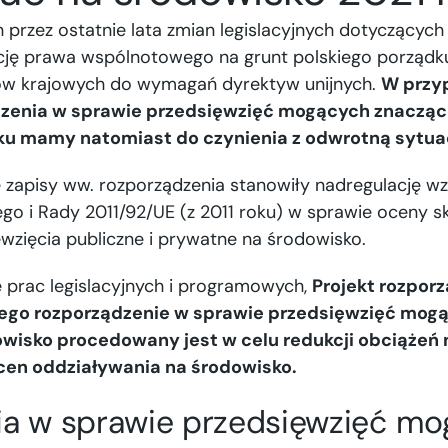
przez ostatnie lata zmian legislacyjnych dotyczącyc
ycję prawa wspólnotowego na grunt polskiego porządku
ów krajowych do wymagań dyrektyw unijnych.
W przy
dzenia w sprawie przedsięwzięć mogących znaczą
ku mamy natomiast do czynienia z odwrotną sytua
re zapisy ww. rozporządzenia stanowiły nadregulację 
ego i Rady 2011/92/UE (z 2011 roku) w sprawie oceny 
ęwzięcia publiczne i prywatne na środowisko.
 prac legislacyjnych i programowych,
Projekt rozpor
cego rozporządzenie w sprawie przedsięwzięć mog
wisko procedowany jest w celu redukcji obciążeń
en oddziaływania na środowisko.
ia w sprawie przedsięwzięć m