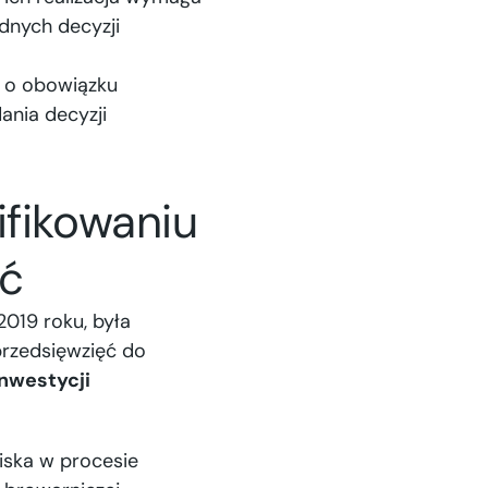
dnych decyzji
– o obowiązku
nia decyzji
ifikowaniu
ęć
019 roku, była
przedsięwzięć do
inwestycji
iska w procesie