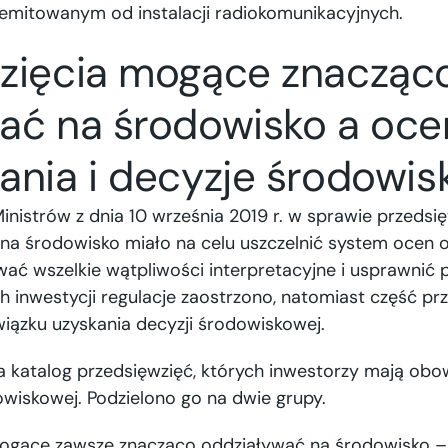
mitowanym od instalacji radiokomunikacyjnych.
zięcia mogące znacząc
ać na środowisko a oce
ania i decyzje środowi
inistrów z dnia 10 września 2019 r. w sprawie przeds
na środowisko miało na celu uszczelnić system ocen 
ać wszelkie wątpliwości interpretacyjne i usprawnić 
 inwestycji regulacje zaostrzono, natomiast część pr
iązku uzyskania decyzji środowiskowej.
a katalog przedsięwzięć, których inwestorzy mają obo
owiskowej. Podzielono go na dwie grupy.
mogące zawsze znacząco oddziaływać na środowisko – 