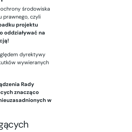
h ochrony środowiska
 prawnego, czyli
padku projektu
co oddziaływać na
cją!
względem dyrektywy
skutków wywieranych
ządzenia Rady
ących znacząco
 nieuzasadnionych w
ogących