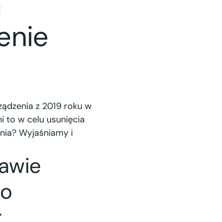
a
enie
ządzenia z 2019 roku w
 to w celu usunięcia
enia? Wyjaśniamy i
rawie
co
.