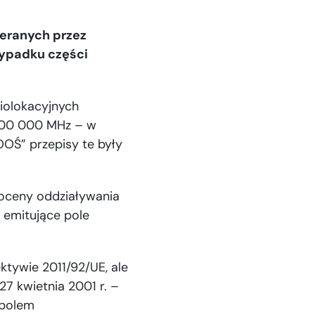
eranych przez
zypadku części
diolokacyjnych
 300 000 MHz – w
OOŚ” przepisy te były
 oceny oddziaływania
 emitujące pole
ektywie 2011/92/UE, ale
27 kwietnia 2001 r. –
 polem