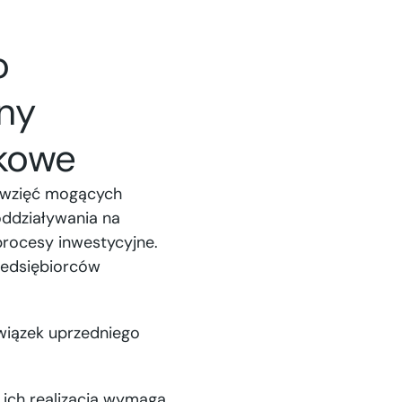
o
ny
skowe
ięwzięć mogących
oddziaływania na
procesy inwestycyjne.
zedsiębiorców
wiązek uprzedniego
ich realizacja wymaga