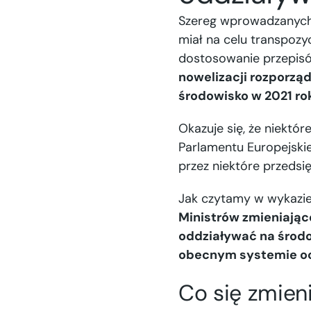
Szereg wprowadzanych 
miał na celu transpoz
dostosowanie przepis
nowelizacji rozporzą
środowisko w 2021 ro
Okazuje się, że niektó
Parlamentu Europejski
przez niektóre przedsi
Jak czytamy w wykazie
Ministrów zmieniają
oddziaływać na środo
obecnym systemie oc
Co się zmien