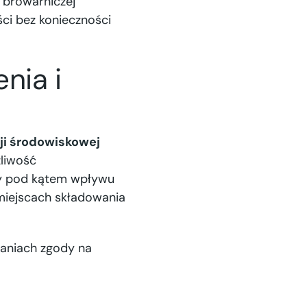
y browarniczej
ści bez konieczności
nia i
ji środowiskowej
żliwość
zy pod kątem wpływu
miejscach składowania
aniach zgody na