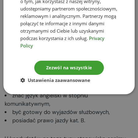
o tym, jak korzystasz z naszej witryny,
Specjalista ds. ochrony środowiska w Eko-Projekt
udostępniamy partnerom społecznościowym,
powinien:
reklamowym i analitycznym. Partnerzy mogą
połączyć te informacje z innymi danymi
mieć wykształcenie wyższe kierunkowe (to np.
otrzymanymi od Ciebie lub uzyskanymi
ochrona środowiska, inżynieria środowiska,
podczas korzystania z ich usług.
Privacy
zarządzanie środowiskiem),
Policy
mieć doświadczenie zawodowe w obszarze
ochrony środowiska,
Zezwól na wszystkie
bardzo dobrze znać przepisy prawa w zakresie
ochrony środowiska,
Ustawienia zaawansowane
dobrze posługiwać się pakietem MS Office,
znać język angielski w stopniu
komunikatywnym,
być gotowy do wyjazdów służbowych,
posiadać prawo jazdy kat. B.