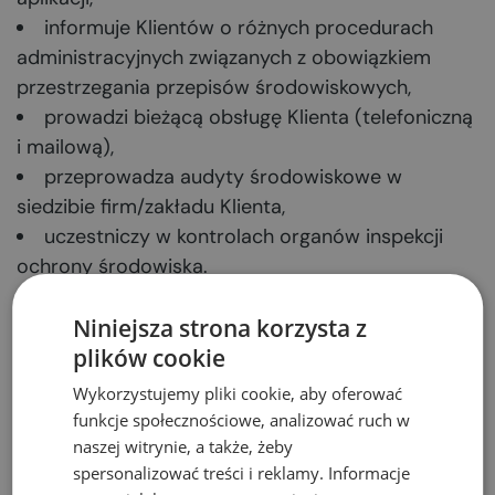
informuje Klientów o różnych procedurach
administracyjnych związanych z obowiązkiem
przestrzegania przepisów środowiskowych,
prowadzi bieżącą obsługę Klienta (telefoniczną
i mailową),
przeprowadza audyty środowiskowe w
siedzibie firm/zakładu Klienta,
uczestniczy w kontrolach organów inspekcji
ochrony środowiska.
Niniejsza strona korzysta z
Czego wymagamy od
plików cookie
kandydata na specjalistę ds.
Wykorzystujemy pliki cookie, aby oferować
funkcje społecznościowe, analizować ruch w
ochrony środowiska w Eko-
naszej witrynie, a także, żeby
Projekt?
spersonalizować treści i reklamy. Informacje