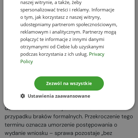
Co dalej dzieje się z
naszej witrynie, a także, żeby
spersonalizować treści i reklamy. Informacje
wnioskiem o
o tym, jak korzystasz z naszej witryny,
udostępniamy partnerom społecznościowym,
reklamowym i analitycznym. Partnerzy mogą
pozwolenie
połączyć te informacje z innymi danymi
otrzymanymi od Ciebie lub uzyskanymi
zintegrowane?
podczas korzystania z ich usług.
Privacy
Policy
Po złożeniu wniosku o wydanie pozwolenie
zintegrowanego urząd na początku sprawdza jego
kompletność i poprawność. O wszelkich brakach
Zezwól na wszystkie
lub błędach w dokumentacji składający zostanie
Ustawienia zaawansowane
poinformowany i będzie miał 7 dni na
dostarczenie stosownych dokumentów w
przypadku braków formalnych. Przekroczenie tego
terminu oznacza umorzenie postępowania o
wydanie wniosku – sprawa pozostaje „bez