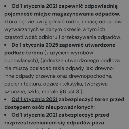
Od 1 stycznia 2021
zapewnić odpowiednią
pojemność miejsc magazynowania odpadów
,
która będzie uwzględniać rodzaj i masę odpadów
wytwarzanych w danym okresie, a tym ich
częstotliwość odbioru i przekazywania odpadów;
Do 1 stycznia 2025
zapewnić utwardzone
podłoże terenu
(z użyciem wyrobów
budowlanych); (jednakże utwardzonego podłoża
nie muszą posiadać takie odpady jak: drewno i
inne odpady drzewne oraz drewnopochodne,
papier i tektura, odzież i tekstylia, tworzywa
sztuczne, szkło, metale §6 ust.3.);
Od 1 stycznia 2021
zabezpieczyć teren przed
dostępem osób nieupoważnionych
;
Od 1 stycznia 2021
zabezpieczyć przed
rozprzestrzenianiem się odpadów poza