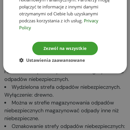
połączyć te informacje z innymi danymi
otrzymanymi od Ciebie lub uzyskanymi
ODPADY
podczas korzystania z ich usług.
Privacy
Policy
NIEBEZPIECZNE od 1
stycznia 2021
Zezwól na wszystkie
Ustawienia zaawansowane
Wszystkie opisane powyżej zastosowania
również należy wdrożyć w strefie magazynowania
odpadów niebezpiecznych.
Wydzielona strefa odpadów niebezpiecznych.
Wyłączenie: drewno.
Można w strefie magazynowania odpadów
niebezpiecznych magazynować odpady inne niż
niebezpieczne.
Oznakowanie strefy odpadów niebezpiecznych: