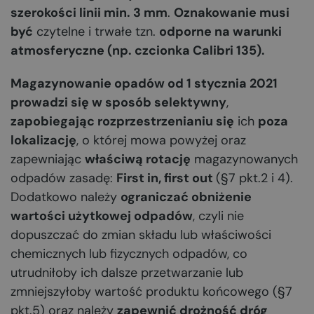
szerokości linii min. 3 mm
.
Oznakowanie musi
być
czytelne i trwałe tzn.
odporne na warunki
atmosferyczne (np. czcionka Calibri 135).
Magazynowanie opadów od 1 stycznia 2021
prowadzi się w sposób selektywny
,
zapobiegając rozprzestrzenianiu się
ich
poza
lokalizację
, o której mowa powyżej oraz
zapewniając
właściwą rotację
magazynowanych
odpadów zasadę:
First in, first out
(§7 pkt.2 i 4).
Dodatkowo należy
ograniczać obniżenie
wartości użytkowej odpadów
, czyli nie
dopuszczać do zmian składu lub właściwości
chemicznych lub fizycznych odpadów, co
utrudniłoby ich dalsze przetwarzanie lub
zmniejszyłoby wartość produktu końcowego (§7
pkt.5) oraz należy
zapewnić drożność dróg