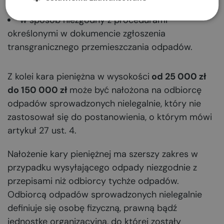
wprowadzenia w błąd,
w sposób niezgodny z procedurami
określonymi w dokumencie zgłoszenia
transgranicznego przemieszczania odpadów.
Z kolei kara pieniężna w wysokości
od 25 000 zł
do 150 000 zł
może być nałożona na odbiorcę
odpadów sprowadzonych nielegalnie, który nie
zastosował się do postanowienia, o którym mówi
artykuł 27 ust. 4.
Nałożenie kary pieniężnej ma szerszy zakres w
przypadku wysyłającego odpady niezgodnie z
przepisami niż odbiorcy tychże odpadów.
Odbiorcą odpadów sprowadzonych nielegalnie
definiuje się osobę fizyczną, prawną bądź
jednostkę organizacyjną, do której zostały