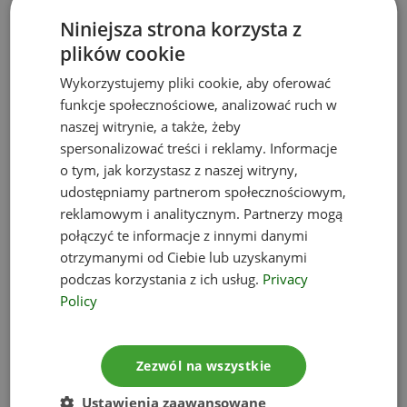
odpadów
Niniejsza strona korzysta z
plików cookie
W myśl ustawy o międzynarodowym
przemieszczaniu odpadów wojewódzki Inspektor
Wykorzystujemy pliki cookie, aby oferować
Ochrony Środowiska może nałożyć
karę w
funkcje społecznościowe, analizować ruch w
wysokości od 50 000 zł do 300 000 zł
na:
naszej witrynie, a także, żeby
spersonalizować treści i reklamy. Informacje
odbiorcę odpadów przewiezionych nielegalnie
o tym, jak korzystasz z naszej witryny,
– bez dokonania zgłoszenia;
udostępniamy partnerom społecznościowym,
reklamowym i analitycznym. Partnerzy mogą
wysyłającego odpady bez dokonania
połączyć te informacje z innymi danymi
zgłoszenia (jeżeli takie zgłoszenie jest wymagane);
otrzymanymi od Ciebie lub uzyskanymi
wysyłającego odpady, jeśli ten, nawet
podczas korzystania z ich usług.
Privacy
nieumyślnie, dokonał wysyłki odpadów:
Policy
bez otrzymania zgody od właściwych organów,
Zezwól na wszystkie
ze zgodą uzyskaną w wyniku oszustwa,
sfałszowania dokumentacji bądź umyślnego
Ustawienia zaawansowane