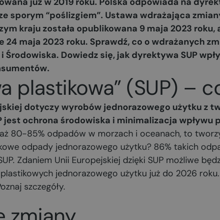
sowana już w 2019 roku. Polska odpowiada na dyrek
 ze sporym “poślizgiem”. Ustawa wdrażająca zmian
ym kraju została opublikowana 9 maja 2023 roku, 
e 24 maja 2023 roku. Sprawdź, co o wdrażanych z
 i Środowiska. Dowiedz się, jak dyrektywa SUP wpły
onsumentów.
 plastikowa” (SUP) – co
ejskiej dotyczy wyrobów jednorazowego użytku z t
jest ochrona środowiska i minimalizacja wpływu p
e aż 80-85% odpadów w morzach i oceanach, to tworzy
tikowe odpady jednorazowego użytku? 86% takich odp
UP. Zdaniem Unii Europejskiej dzięki SUP możliwe będ
plastikowych jednorazowego użytku już do 2026 roku.
Poznaj szczegóły.
e zmiany