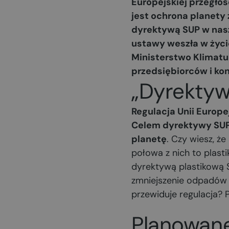
Europejskiej przegło
jest ochrona planety
dyrektywą SUP w nasz
ustawy weszła w życi
Ministerstwo Klimatu
przedsiębiorców i k
„Dyrektywa
Regulacja Unii Europ
Celem dyrektywy SUP 
planetę
. Czy wiesz, ż
połowa z nich to plas
dyrektywą plastikową S
zmniejszenie odpadów 
przewiduje regulacja? 
Planowan