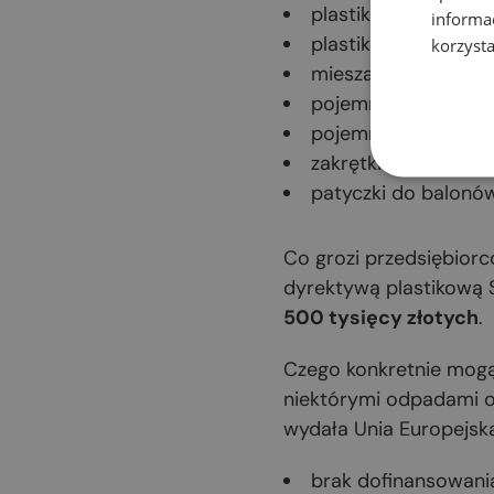
plastikowe talerzyki,
informa
plastikowe kubki na
korzysta
mieszadełka do nap
pojemniki na żywno
pojemniki na napoj
zakrętki i wieczka 
patyczki do balonów
Co grozi przedsiębiorc
dyrektywą plastikową 
500 tysięcy złotych
.
Czego konkretnie mogą
niektórymi odpadami op
wydała Unia Europejska
brak dofinansowani