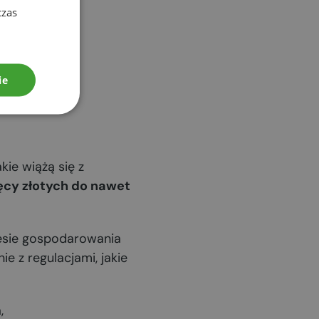
czas
ie
kie wiążą się z
ięcy złotych do nawet
esie gospodarowania
e z regulacjami, jakie
,