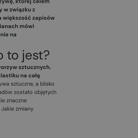
tywę, której celem
y w związku z
a większość zapisów
mianach mówi
nie na
 to jest?
worzyw sztucznych.
lastiku na całą
wa sztuczne, a blisko
adów zostało objętych
zie znaczne
 Jakie zmiany