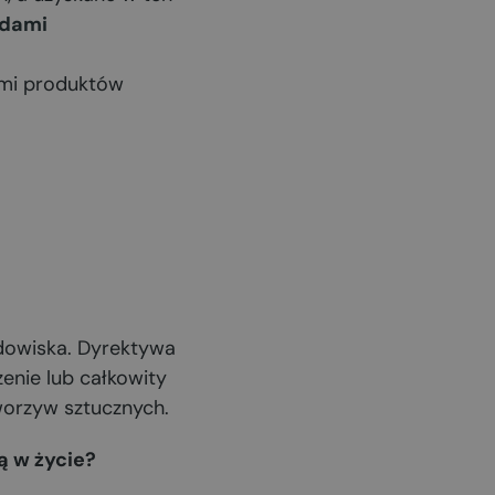
adami
mi produktów
odowiska. Dyrektywa
enie lub całkowity
worzyw sztucznych.
ą w życie?