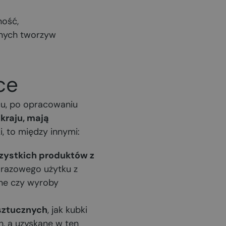
ność,
nych tworzyw
ce
cu, po opracowaniu
kraju, mają
, to między innymi:
zystkich produktów z
orazowego użytku z
ane czy wyroby
sztucznych
, jak kubki
h, a uzyskane w ten