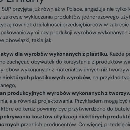
SUP przyjęta już również w Polsce, angażuje nie tylko
 w zakresie wykluczania produktów jednorazowego uży
tyczą również działalności przedsiębiorców w zakresi
opakowaniowymi czy produkcji wyrobów wykonanych z 
 obowiązki, takie jak:
atyw dla wyrobów wykonanych z plastiku
. Każde 
inno zachęcać obywateli do korzystania z produktów w
 wyrobów wykonanych z materiałów innych niż tworzyw
 z niektórych plastikowych wyrobów
, na przykład ty
wanego,
an produkcyjnych wyrobów wykonanych z tworzyw
nia, ale również projektowania. Przykładem mogą być 
które od teraz powinny być przytwierdzone do butele
okrywania kosztów utylizacji niektórych produk
tucznych
przez ich producentów. Co więcej, przedsięb