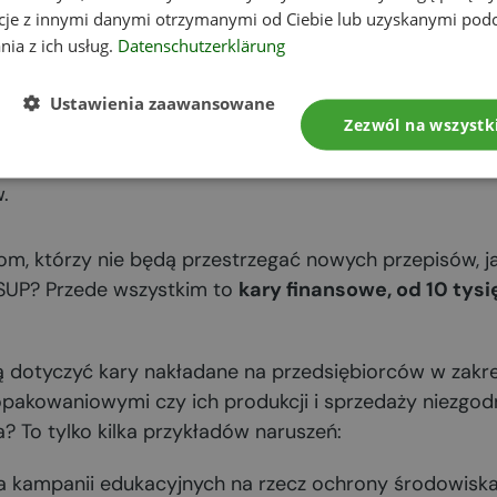
cje z innymi danymi otrzymanymi od Ciebie lub uzyskanymi pod
 napoje,
nia z ich usług.
Datenschutzerklärung
ojów wykonane z tworzyw sztucznych,
ść z polistyrenu ekspandowanego,
Ustawienia zaawansowane
Zezwól na wszystk
e wykonane z polistyrenu ekspandowanego,
wykonane z polistyrenu ekspandowanego,
.
om, którzy nie będą przestrzegać nowych przepisów, ja
SUP? Przede wszystkim to
kary finansowe, od 10 tys
 dotyczyć kary nakładane na przedsiębiorców w zakr
akowaniowymi czy ich produkcji i sprzedaży niezgodni
? To tylko kilka przykładów naruszeń:
a kampanii edukacyjnych na rzecz ochrony środowiska