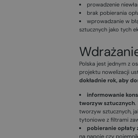
prowadzenie niewłaś
brak pobierania opł
wprowadzanie w bł
sztucznych jako tych e
Wdrażanie
Polska jest jednym z o
projektu nowelizacji u
dokładnie rok, aby d
informowanie kon
tworzyw sztucznych
.
tworzyw sztucznych, ja
tytoniowe z filtrami z
pobieranie opłaty
na napoje czy pojemnik