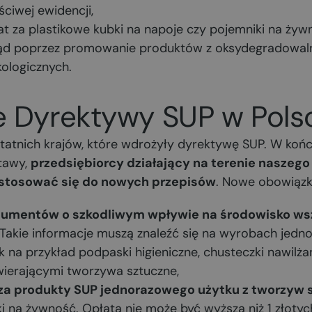
ciwej ewidencji,
at za plastikowe kubki na napoje czy pojemniki na żyw
ąd poprzez promowanie produktów z oksydegradowal
kologicznych.
 Dyrektywy SUP w Pols
statnich krajów, które wdrożyły dyrektywę SUP. W koń
stawy,
przedsiębiorcy działający na terenie naszego 
ostosować się do nowych przepisów
. Nowe obowiązki
sumentów o szkodliwym wpływie na środowisko ws
 Takie informacje muszą znaleźć się na wyrobach jedn
k na przykład podpaski higieniczne, chusteczki nawilż
awierającymi tworzywa sztuczne,
 za produkty SUP jednorazowego użytku z tworzyw 
i na żywność. Opłata nie może być wyższa niż 1 złotyc