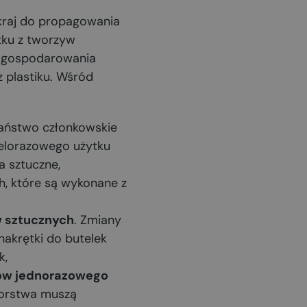
 kraj do propagowania
tku z tworzyw
e gospodarowania
plastiku. Wśród
państwo członkowskie
ielorazowego użytku
a sztuczne,
ch, które są wykonane z
 sztucznych
. Zmiany
nakrętki do butelek
k,
tów jednorazowego
iorstwa muszą