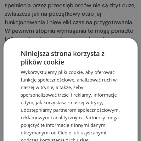
spełnienia przez przedsiębiorców nie są zbyt duże,
zwłaszcza jak na początkowy etap jej
funkcjonowania i niewielki czas na przygotowania.
W pewnym stopniu wymagania te mogą ponadto
kolidować z obecnymi w systemie gminnym
wymaganiami dotyczącymi recyklingu. Pytanie też,
Niniejsza strona korzysta z
czy jest możliwa tak szybka zmiana nawyków
plików cookie
konsumentów, aby aktywnie budowali
Wykorzystujemy pliki cookie, aby oferować
działanie systemu.
funkcje społecznościowe, analizować ruch w
Ustawa o systemie
naszej witrynie, a także, żeby
spersonalizować treści i reklamy. Informacje
o tym, jak korzystasz z naszej witryny,
kaucyjnym – kwestia
udostępniamy partnerom społecznościowym,
reklamowym i analitycznym. Partnerzy mogą
rozszerzonej
połączyć te informacje z innymi danymi
otrzymanymi od Ciebie lub uzyskanymi
podczas korzystania z ich usług.