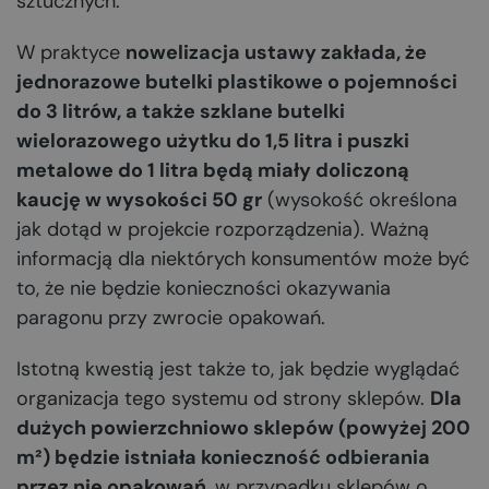
sztucznych.
W praktyce
nowelizacja ustawy zakłada, że
jednorazowe butelki plastikowe o pojemności
do 3 litrów, a także szklane butelki
wielorazowego użytku do 1,5 litra i puszki
metalowe do 1 litra będą miały doliczoną
kaucję w wysokości 50 gr
(wysokość określona
jak dotąd w projekcie rozporządzenia). Ważną
informacją dla niektórych konsumentów może być
to, że nie będzie konieczności okazywania
paragonu przy zwrocie opakowań.
Istotną kwestią jest także to, jak będzie wyglądać
organizacja tego systemu od strony sklepów.
Dla
dużych powierzchniowo sklepów (powyżej 200
m²) będzie istniała konieczność odbierania
przez nie opakowań
, w przypadku sklepów o