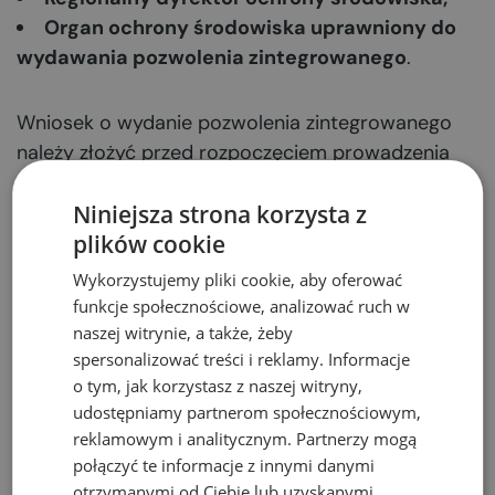
Organ ochrony środowiska uprawniony do
wydawania pozwolenia zintegrowanego
.
Wniosek o wydanie pozwolenia zintegrowanego
należy złożyć przed rozpoczęciem prowadzenia
działalności z zastosowaniem konkretnej instalacji
Niniejsza strona korzysta z
wymagającej pozwolenia zintegrowanego.
plików cookie
Instalacja może być użytkowana dopiero po
uzyskania pozwolenia zintegrowanego. W
Wykorzystujemy pliki cookie, aby oferować
niektórych przypadkach dopuszczalne jest
funkcje społecznościowe, analizować ruch w
prowadzenie próbnych rozruchów i testów
naszej witrynie, a także, żeby
spersonalizować treści i reklamy. Informacje
maszyn i urządzeń bez pozwolenia
o tym, jak korzystasz z naszej witryny,
zintegrowanego, jednak bez prowadzenia
udostępniamy partnerom społecznościowym,
komercyjnej, regularnej produkcji.
reklamowym i analitycznym. Partnerzy mogą
połączyć te informacje z innymi danymi
Opłaty za wydanie
otrzymanymi od Ciebie lub uzyskanymi