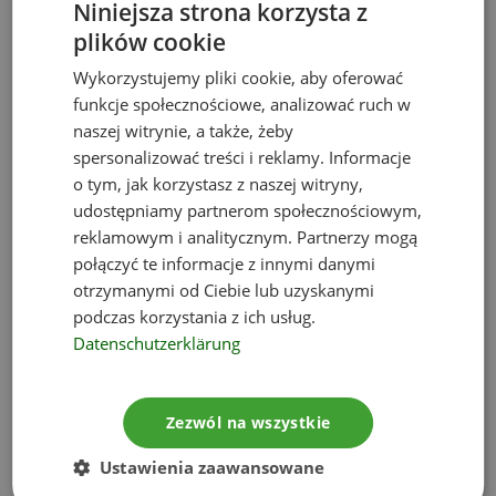
Niniejsza strona korzysta z
elektrowni, ale także wyraziła gotowość swojego
plików cookie
resortu na kolejny projekt.
Zdaniem Rady
Ministrów konieczne są przyspieszone
Wykorzystujemy pliki cookie, aby oferować
przygotowania do budowy drugiej
funkcje społecznościowe, analizować ruch w
naszej witrynie, a także, żeby
wielkoskalowej elektrowni jądrowej na terenie
spersonalizować treści i reklamy. Informacje
Polski
.
o tym, jak korzystasz z naszej witryny,
udostępniamy partnerom społecznościowym,
Nadzór Państwowej
reklamowym i analitycznym. Partnerzy mogą
połączyć te informacje z innymi danymi
Agencji Atomistyki
otrzymanymi od Ciebie lub uzyskanymi
podczas korzystania z ich usług.
Oprócz rządu i inwestora jedną z najważniejszych
Datenschutzerklärung
postaci w całym procesie decyzyjnym jest PAA –
Państwowa Agencja Atomistyki. Instytucja
będzie
pełnić funkcję regulatora, czyli dozoru
Zezwól na wszystkie
jądrowego, a tym samym odpowiadać za
Ustawienia zaawansowane
prawidłową budowę i działalność elektrowni
.