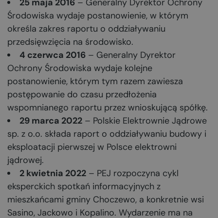
25 maja 2016
– Generalny Dyrektor Ochrony
Środowiska wydaje postanowienie, w którym
określa zakres raportu o oddziaływaniu
przedsięwzięcia na środowisko.
4 czerwca 2016
– Generalny Dyrektor
Ochrony Środowiska wydaje kolejne
postanowienie, którym tym razem zawiesza
postępowanie do czasu przedłożenia
wspomnianego raportu przez wnioskującą spółkę.
29 marca 2022
– Polskie Elektrownie Jądrowe
sp. z o.o. składa raport o oddziaływaniu budowy i
eksploatacji pierwszej w Polsce elektrowni
jądrowej.
2 kwietnia 2022
– PEJ rozpoczyna cykl
eksperckich spotkań informacyjnych z
mieszkańcami gminy Choczewo, a konkretnie wsi
Sasino, Jackowo i Kopalino. Wydarzenie ma na