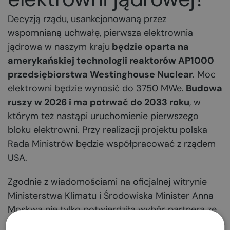
Decyzją rządu, usankcjonowaną przez
wspomnianą uchwałę, pierwsza elektrownia
jądrowa w naszym kraju
będzie oparta na
amerykańskiej technologii reaktorów AP1000
przedsiębiorstwa Westinghouse Nuclear
. Moc
elektrowni będzie wynosić do 3750 MWe.
Budowa
ruszy w 2026 i ma potrwać do 2033 roku
, w
którym też nastąpi uruchomienie pierwszego
bloku elektrowni. Przy realizacji projektu polska
Rada Ministrów będzie współpracować z rządem
USA.
Zgodnie z wiadomościami na oficjalnej witrynie
Ministerstwa Klimatu i Środowiska Minister Anna
Moskwa nie tylko potwierdziła wybór partnera ze
Stanów Zjednoczonych do budowy pierwszej