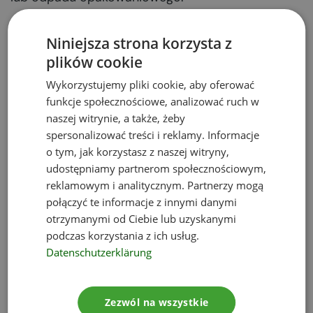
Kto i jak zorganizuje
Niniejsza strona korzysta z
plików cookie
system kaucyjny?
Wykorzystujemy pliki cookie, aby oferować
funkcje społecznościowe, analizować ruch w
System kaucyjny zorganizuje i poprowadzi
naszej witrynie, a także, żeby
podmiot reprezentujący, wybierany przez
spersonalizować treści i reklamy. Informacje
jednostki wprowadzające napoje w
o tym, jak korzystasz z naszej witryny,
opakowaniach
, które system ten mają aktywnie
udostępniamy partnerom społecznościowym,
reklamowym i analitycznym. Partnerzy mogą
tworzyć. Aby dany podmiot mógł dołączyć do
połączyć te informacje z innymi danymi
systemu, będzie musiał zawrzeć umowę z
otrzymanymi od Ciebie lub uzyskanymi
podmiotem reprezentującym.
podczas korzystania z ich usług.
Datenschutzerklärung
Uruchomienie systemu kaucyjnego będzie
możliwe po uzyskaniu zezwolenia ministra do
spraw klimatu, wydawanego w drodze decyzji.
Zezwól na wszystkie