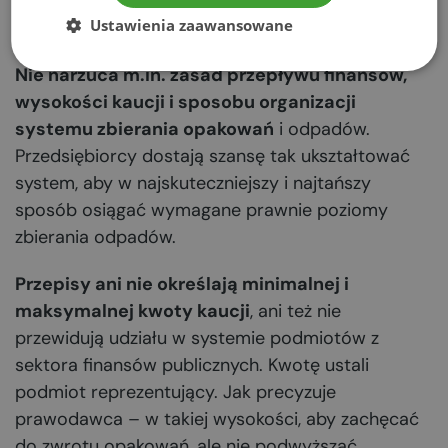
Projektowana nowelizacja przewiduje sporą
Ustawienia zaawansowane
swobodę przedsiębiorców w tworzeniu systemu.
Nie narzuca m.in. zasad przepływu finansów,
wysokości kaucji i sposobu organizacji
systemu zbierania opakowań
i odpadów.
Przedsiębiorcy dostają szansę tak ukształtować
system, aby w najskuteczniejszy i najtańszy
sposób osiągać wymagane prawnie poziomy
zbierania odpadów.
Przepisy ani nie określają minimalnej i
maksymalnej kwoty kaucji
, ani też nie
przewidują udziału w systemie podmiotów z
sektora finansów publicznych. Kwotę ustali
podmiot reprezentujący. Jak precyzuje
prawodawca – w takiej wysokości, aby zachęcać
do zwrotu opakowań, ale nie podwyższać