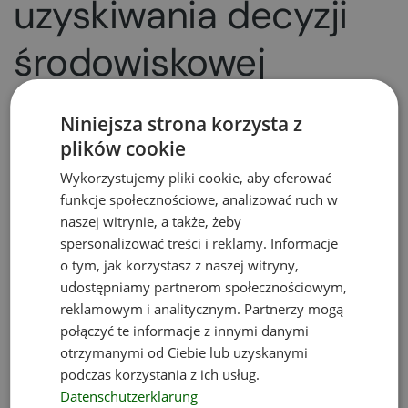
uzyskiwania decyzji
środowiskowej
Zarówno w przypadku wstrzymania rygoru
Niniejsza strona korzysta z
natychmiastowej wykonalności przez organ
plików cookie
drugiej instancji, jak i wstrzymania wykonania
decyzji środowiskowej przez sąd organ właściwy
Wykorzystujemy pliki cookie, aby oferować
do wydania zezwolenia na inwestycję (pozwolenia
funkcje społecznościowe, analizować ruch w
na budowę, zezwolenia na podstawie specustaw
naszej witrynie, a także, żeby
spersonalizować treści i reklamy. Informacje
i innych zezwoleń, o których mowa w art. 72 ust. 1
o tym, jak korzystasz z naszej witryny,
u.o.o.ś.) obligatoryjnie zawiesza postępowanie
udostępniamy partnerom społecznościowym,
w razie powzięcia informacji o wstrzymaniu
reklamowym i analitycznym. Partnerzy mogą
wykonania decyzji środowiskowej Należy uznać,
połączyć te informacje z innymi danymi
że zawieszenie to słuszne rozwiązanie, gdyż dalszy
otrzymanymi od Ciebie lub uzyskanymi
etap procesu inwestycyjnego powinien zostać
podczas korzystania z ich usług.
w takiej sytuacji wstrzymany.
Datenschutzerklärung