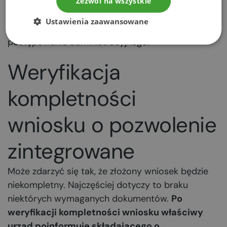
zapłaty wynoszący 7 lub 14 dni. To ważne, bo brak
Zezwól na wszystkie
wniesienia opłaty rejestracyjnej oznacza
Ustawienia zaawansowane
zwrócenie wniosku do składającego i umorzenie
postępowania administracyjnego.
Weryfikacja
kompletności
wniosku o pozwolenie
zintegrowane
Może zdarzyć się tak, że złożony wniosek będzie
niekompletny. Najczęściej dotyczy to braku
niektórych wymaganych dokumentów.
Po
weryfikacji kompletności wniosku właściwy
urząd poinformuje składającego o