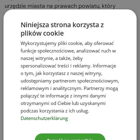
urzędzie miasta na prawach powiatu, który
prowadzi państwowy zasób geodezyjny i
kartograficzny).
Niniejsza strona korzysta z
plików cookie
Opłata rejestracyjna
Wykorzystujemy pliki cookie, aby oferować
funkcje społecznościowe, analizować ruch w
przy składaniu
naszej witrynie, a także, żeby
spersonalizować treści i reklamy. Informacje
wniosku
o tym, jak korzystasz z naszej witryny,
udostępniamy partnerom społecznościowym,
reklamowym i analitycznym. Partnerzy mogą
Złożenie wniosku o wydanie
pozwolenia
połączyć te informacje z innymi danymi
zintegrowanego
wiążę się z uiszczeniem opłaty
otrzymanymi od Ciebie lub uzyskanymi
rejestracyjnej, która pokrywa koszty czynności
podczas korzystania z ich usług.
administracyjnych. Jeśli należności nie zapłaci się
Datenschutzerklärung
podczas składania wniosku, odpowiedni organ
przyjmujący wniosek powinien wyznaczyć termin