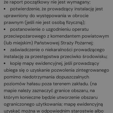
że raport początkowy nie jest wymagany;
potwierdzenie, że prowadzący instalację jest
uprawniony do występowania w obrocie
prawnym (jeśli nie jest osobą fizyczną);
postanowienie o uzgodnieniu operatu
przeciwpożarowego z komendantem powiatowym
(lub miejskim) Państwowej Straży Pożarnej;
zaświadczenie o niekaralności prowadzącego
instalację za przestępstwa przeciwko środowisku;
kopię mapy ewidencyjnej, jeśli prowadzący
ubiega się o uzyskanie pozwolenia zintegrowanego
pomimo niedotrzymania dopuszczalnych
poziomów hałasu poza terenem zakładu. (na
mapie należy zaznaczyć granice obszaru, na
którym konieczne będzie utworzenie obszaru
ograniczonego użytkowania; mapę ewidencyjną
uzyskać można w odpowiednim starostwie albo