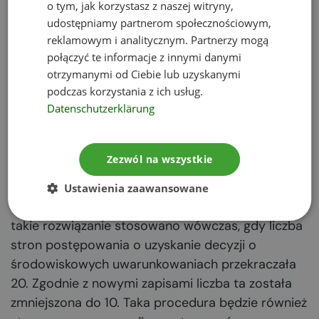
o tym, jak korzystasz z naszej witryny,
Decyzje
udostępniamy partnerom społecznościowym,
reklamowym i analitycznym. Partnerzy mogą
środowiskowe – nowe
połączyć te informacje z innymi danymi
otrzymanymi od Ciebie lub uzyskanymi
przepisy dotyczące
podczas korzystania z ich usług.
Datenschutzerklärung
obwieszczeń
Zezwól na wszystkie
Zmiany dotyczą również doręczenia pism,
zawiadomień oraz pozostałych dokumentów
Ustawienia zaawansowane
urzędowych na drodze obwieszczenia. Dotychczas
takie rozwiązanie stosowano wówczas, gdy liczba
stron postępowania o uzyskanie decyzji o
środowiskowych uwarunkowaniach przekraczała
20. Zgodnie z nowymi zapisami liczba ta została
zmniejszona do 10. Taka procedura będzie również