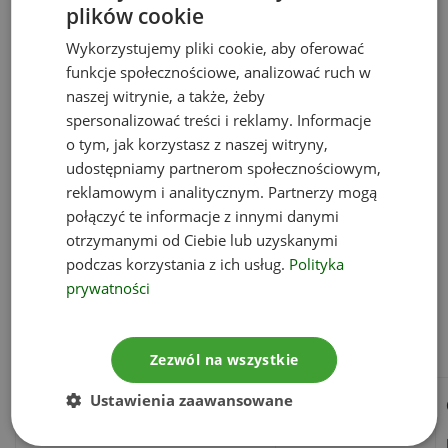
dobrowolne. Konsekwencjami niepodania
plików cookie
danych osobowych będzie brak możliwości
Wykorzystujemy pliki cookie, aby oferować
skorzystania z formularza kontaktowego oraz
funkcje społecznościowe, analizować ruch w
ograniczenie naszych możliwości analizy
naszej witrynie, a także, żeby
zachowań na naszej stronie.
spersonalizować treści i reklamy. Informacje
Działania automatyczne, które realizujemy z
o tym, jak korzystasz z naszej witryny,
wykorzystaniem informacji na temat
udostępniamy partnerom społecznościowym,
użytkowników nie pociągają za sobą skutku
reklamowym i analitycznym. Partnerzy mogą
połączyć te informacje z innymi danymi
prawnego ani w podobny sposób istotnego.
otrzymanymi od Ciebie lub uzyskanymi
Nie profilujemy naszych użytkowników.
podczas korzystania z ich usług.
Polityka
prywatności
Pliki “cookies”:
Zezwól na wszystkie
Ustawienia zaawansowane
Nazwa:
Przeznaczenie: