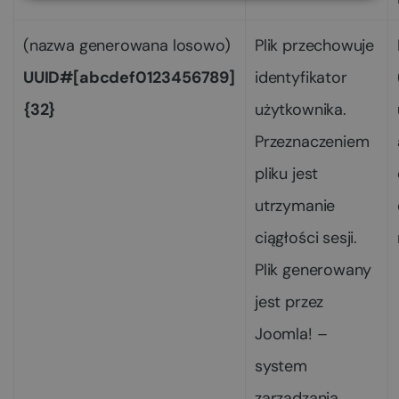
(nazwa generowana losowo)
Plik przechowuje
UUID#[abcdef0123456789]
identyfikator
{32}
użytkownika.
Przeznaczeniem
pliku jest
utrzymanie
ciągłości sesji.
Plik generowany
jest przez
Joomla! –
system
zarządzania