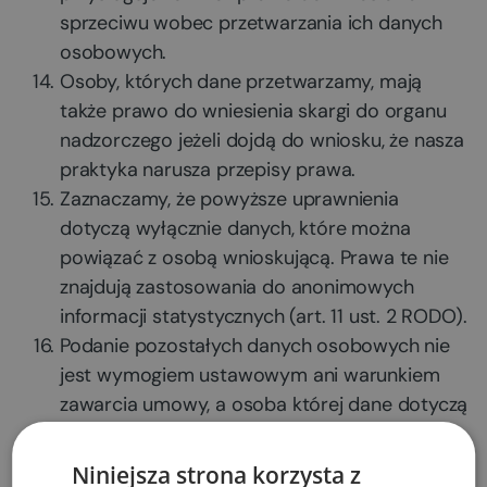
sprzeciwu wobec przetwarzania ich danych
osobowych.
Osoby, których dane przetwarzamy, mają
także prawo do wniesienia skargi do organu
nadzorczego jeżeli dojdą do wniosku, że nasza
praktyka narusza przepisy prawa.
Zaznaczamy, że powyższe uprawnienia
dotyczą wyłącznie danych, które można
powiązać z osobą wnioskującą. Prawa te nie
znajdują zastosowania do anonimowych
informacji statystycznych (art. 11 ust. 2 RODO).
Podanie pozostałych danych osobowych nie
jest wymogiem ustawowym ani warunkiem
zawarcia umowy, a osoba której dane dotyczą
nie jest zobowiązana do ich podania. Podanie
zbieranych danych osobowych jest
Niniejsza strona korzysta z